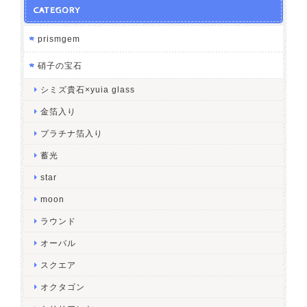
CATEGORY
prismgem
硝子の宝石
シミズ貴石×yuia glass
金箔入り
プラチナ箔入り
蓄光
star
moon
ラウンド
オーバル
スクエア
オクタゴン