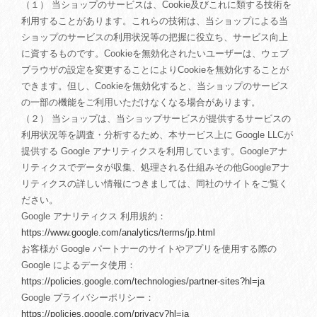
（１） 当ショップのサービスは、Cookie及びこれに類する技術を
利用することがあります。これらの技術は、当ショップによる当
ショップのサービスの利用状況等の把握に役立ち、サービス向上
に資するものです。Cookieを無効化されたいユーザーは、ウェブ
ブラウザの設定を変更することによりCookieを無効化することが
できます。但し、Cookieを無効化すると、当ショップのサービス
の一部の機能をご利用いただけなくなる場合があります。
（２） 当ショップは、当ショップサービスが提供するサービスの
利用状況等を調査・分析するため、本サービス上に Google LLCが
提供する Google アナリティクスを利用しています。Googleアナ
リティクスでデータが収集、処理される仕組みその他Googleアナ
リティクスの詳しい情報につきましては、同社のサイトをご覧く
ださい。
Google アナリティクス 利用規約：
https://www.google.com/analytics/terms/jp.html
お客様が Google パートナーのサイトやアプリを使用する際の
Google によるデータ使用：
https://policies.google.com/technologies/partner-sites?hl=ja
Google プライバシーポリシー：
https://policies.google.com/privacy?hl=ja