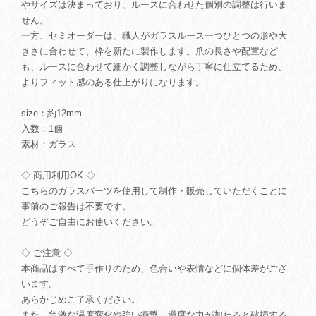
やサイズは決まっており、ルースに合わせた個別の調整は行いま
せん。
一方、セミオーダーは、職人がガラスルース一つひとつの形や大
きさに合わせて、枠を新たに製作します。爪の長さや配置など
も、ルースに合わせて細かく調整しながら丁寧に仕立てるため、
よりフィット感のある仕上がりになります。
size：約12mm
入数：1個
素材：ガラス
◇ 商用利用OK ◇
こちらのガラスパーツを使用して制作・販売していただくことに
事前のご報告は不要です。
どうぞご自由にお使いください。
◇ ご注意 ◇
本商品はすべて手作りのため、色合いや表情などに個体差がござ
います。
あらかじめご了承ください。
また、急激な温度変化や強い衝撃、過度な力が加わると破損する