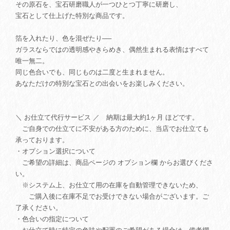
その原石を、宝石研磨職人が一つひとつ丁寧に研磨し、
宝石として仕上げた特別な商品です。
箔を入れたり、色を混ぜたり──
ガラスならではの透明感やきらめき、偶然生まれる表情はすべて
唯一無二。
同じ色合いでも、同じものは二度と生まれません。
あなただけの特別な宝石との出会いをお楽しみください。
＼ お仕立て代行サービス ／ 納期は最大約1ヶ月 ほどです。
ご自身での仕立てに不安がある方のために、当店でお仕立ても
承っております。
・オプション選択について
ご希望の詳細は、商品ページの オプション欄 からお選びくださ
い。
※システム上、お仕立て用の在庫を自動管理できないため、
ご購入後に在庫不足でお受けできない場合がございます。ご
了承ください。
・色合いの指定について