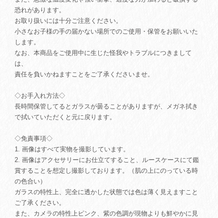
恐れがあります。
お取り扱いには十分ご注意ください。
小さなお子様の手の届かない場所でのご使用・保管をお願いいた
します。
なお、本商品をご使用中に生じた怪我やトラブルにつきまして
は、
責任を負いかねますことをご了承くださいませ。
◇お手入れ方法◇
長時間保管してるとガラスが曇ることがありますが、メガネ拭き
で拭いていただくと元に戻ります。
◇免責事項◇
1. 画像はすべて実物を撮影しています。
2. 画像はアクセサリーにお仕立てすること、ルースケースにて鑑
賞することを想定し撮影しております。（肌の上にのっている時
の色合い）
ガラスの特性上、完全に透かした状態では色は薄く見えますこと
ご了承ください。
また、カメラの特性上ピンク、紫の色調が現物よりも鮮やかに見