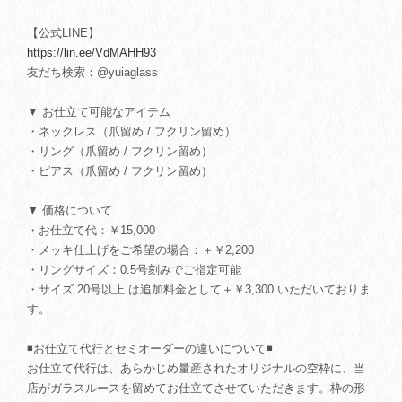
【公式LINE】
https://lin.ee/VdMAHH93
友だち検索：@yuiaglass
▼ お仕立て可能なアイテム
・ネックレス（爪留め / フクリン留め）
・リング（爪留め / フクリン留め）
・ピアス（爪留め / フクリン留め）
▼ 価格について
・お仕立て代：￥15,000
・メッキ仕上げをご希望の場合：＋￥2,200
・リングサイズ：0.5号刻みでご指定可能
・サイズ 20号以上 は追加料金として＋￥3,300 いただいておりま
す。
◾️お仕立て代行とセミオーダーの違いについて◾️
お仕立て代行は、あらかじめ量産されたオリジナルの空枠に、当
店がガラスルースを留めてお仕立てさせていただきます。枠の形