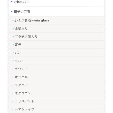
prismgem
硝子の宝石
シミズ貴石×yuia glass
金箔入り
プラチナ箔入り
蓄光
star
moon
ラウンド
オーバル
スクエア
オクタゴン
トリリアント
ペアシェイプ