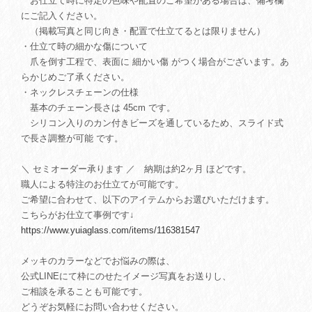
お仕立て時に特定の色味や配置のご希望がある場合は、備考欄
にご記入ください。
（掲載写真と同じ向き・配置で仕立てるとは限りません）
・仕立て時の細かな傷について
爪を倒す工程で、表面に 細かい傷 がつく場合がございます。あ
らかじめご了承ください。
・ネックレスチェーンの仕様
基本のチェーン長さは 45cm です。
シリコン入りのカン付きビーズを通しているため、スライド式
で長さ調整が可能 です。
＼ セミオーダー承ります ／ 納期は約2ヶ月 ほどです。
職人による特注のお仕立てが可能です。
ご希望に合わせて、以下のアイテムからお選びいただけます。
こちらがお仕立て事例です↓
https://www.yuiaglass.com/items/116381547
メッキのカラーなどでお悩みの際は、
公式LINEにて枠にのせたイメージ写真をお送りし、
ご相談を承ることも可能です。
どうぞお気軽にお問い合わせください。