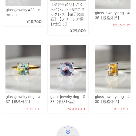
【受注生産品】さく
らインカット8mm ネ
glass jewelry #33 n
glass jewelry ring #
ックレス 【硝子の宝
ecklace
38【規格外品】
石】【フリージア様
¥18,700
お仕立て】
SOLD OUT
¥29,000
glass jewelry ring #
glass jewelry ring #
glass jewelry ring #
37【規格外品】
33【規格外品】
30【規格外品】
SOLD OUT
SOLD OUT
SOLD OUT