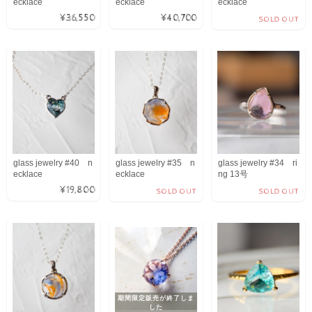
ecklace
ecklace
ecklace
¥36,550
¥40,700
SOLD OUT
glass jewelry #40 n
glass jewelry #35 n
glass jewelry #34 ri
ecklace
ecklace
ng 13号
¥19,800
SOLD OUT
SOLD OUT
期間限定販売が終了しま
した