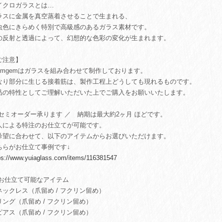
イクロガラスとは…
ラスに金属を真空蒸着させることで生まれる、
虫色にきらめく特別で高級感のあるガラス素材です。
の反射と透過によって、幻想的な色彩の変化が生まれます。
ご注意】
rismgemはガラスを組み合わせて制作しております。
なり部分に生じる接着筋は、製作工程上どうしても現れるものです。
品の特性としてご理解いただいた上でご購入をお願いいたします。
 セミオーダー承ります ／ 納期は最大約2ヶ月 ほどです。
人による特注のお仕立てが可能です。
希望に合わせて、以下のアイテムからお選びいただけます。
ちらがお仕立て事例です↓
ps://www.yuiaglass.com/items/116381547
 お仕立て可能なアイテム
ネックレス（爪留め / フクリン留め）
リング（爪留め / フクリン留め）
ピアス（爪留め / フクリン留め）