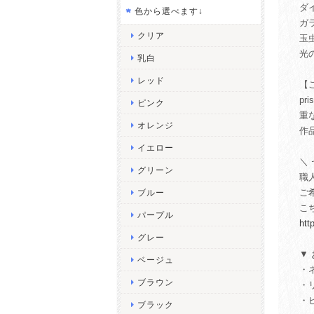
ダ
色から選べます↓
ガ
クリア
玉
光
乳白
レッド
【
p
ピンク
重
オレンジ
作
イエロー
＼
グリーン
職
ご
ブルー
こ
パープル
htt
グレー
▼
ベージュ
・
ブラウン
・
・
ブラック