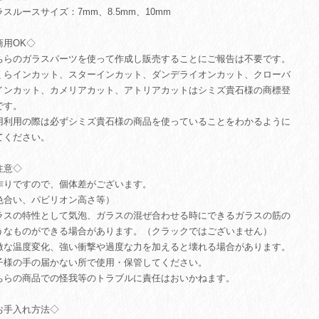
ラスルースサイズ：7mm、8.5mm、10mm
商用OK◇
ちらのガラスパーツを使って作成し販売することにご報告は不要です。
くらインカット、スターインカット、ダンデライオンカット、クローバ
インカット、カメリアカット、アトリアカットはシミズ貴石様の商標登
です。
用利用の際は必ずシミズ貴石様の商品を使っていることをわかるように
てください。
注意◇
作りですので、個体差がございます。
色合い、パビリオン高さ等）
ラスの特性として気泡、ガラスの混ぜ合わせる時にできるガラスの筋の
うなものができる場合があります。（クラックではございません）
激な温度変化、強い衝撃や過度な力を加えると壊れる場合があります。
子様の手の届かない所で使用・保管してください。
ちらの商品での怪我等のトラブルに責任はおいかねます。
お手入れ方法◇