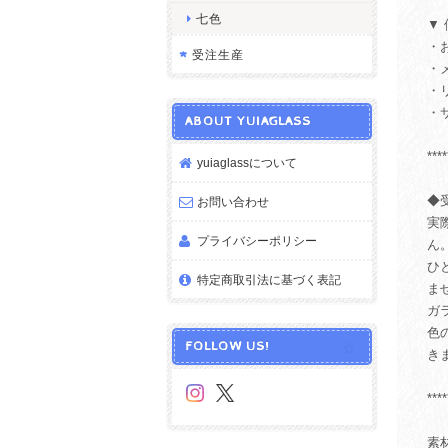
七色
▼
・
受注生産
・
・
・
ABOUT YUIAGLASS
****
yuiaglassについて
◆
お問い合わせ
実
プライバシーポリシー
ん
ひ
特定商取引法に基づく表記
ま
ガ
色
FOLLOW US!
き
****
素