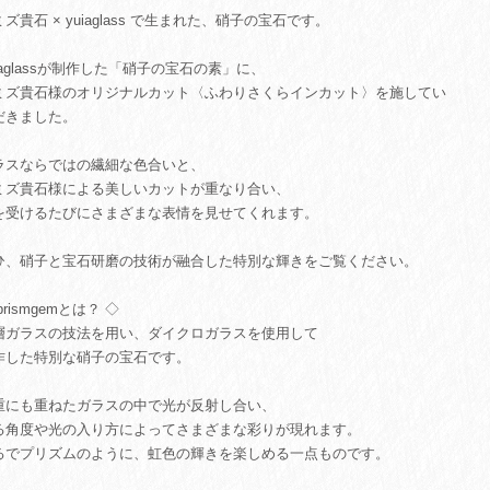
ズ貴石 × yuiaglass で生まれた、硝子の宝石です。
uiaglassが制作した「硝子の宝石の素」に、
ミズ貴石様のオリジナルカット〈ふわりさくらインカット〉を施してい
だきました。
ラスならではの繊細な色合いと、
ミズ貴石様による美しいカットが重なり合い、
を受けるたびにさまざまな表情を見せてくれます。
ひ、硝子と宝石研磨の技術が融合した特別な輝きをご覧ください。
prismgemとは？ ◇
層ガラスの技法を用い、ダイクロガラスを使用して
作した特別な硝子の宝石です。
重にも重ねたガラスの中で光が反射し合い、
る角度や光の入り方によってさまざまな彩りが現れます。
るでプリズムのように、虹色の輝きを楽しめる一点ものです。