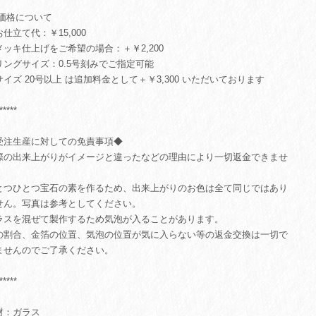
 価格について
お仕立て代：￥15,000
メッキ仕上げをご希望の場合：＋￥2,200
リングサイズ：0.5号刻みでご指定可能
サイズ 20号以上 は追加料金として＋￥3,300 いただいております
*****
受注生産に対しての免責事項◆
際の出来上がりがイメージと違ったなどの理由により一切返金できませ
。
とつひとつ宝石の素を作るため、出来上がりのお色は全て同じではあり
せん。写真は参考としてください。
ラスを混ぜて製作するため気泡が入ることがあります。
の割合、金箔の位置、気泡の位置が気に入らない等の返金交換は一切で
ませんのでご了承ください。
*****
材：ガラス