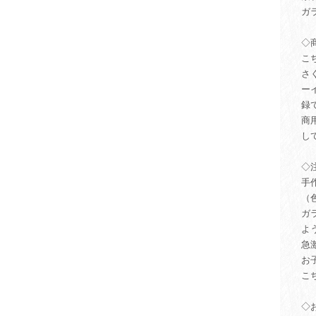
ガ
◇
こ
さ
ー
録
商
し
◇
手
（
ガ
よ
急
お
こ
◇