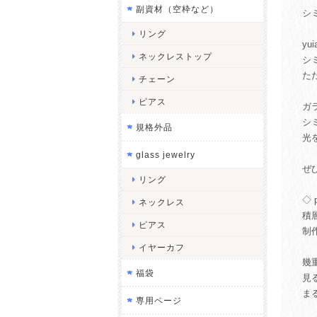
副資材（空枠など）
シミ
リング
y
ネックレストップ
シ
た
チェーン
ピアス
ガ
シ
規格外品
光
glass jewelry
ぜ
リング
◇ 
ネックレス
積
ピアス
制
イヤーカフ
幾
福袋
見
ま
専用ページ