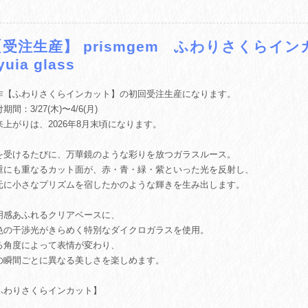
【受注生産】 prismgem ふわりさくらイ
yuia glass
作【ふわりさくらインカット】の初回受注生産になります。
期間：3/27(木)〜4/6(月)
来上がりは、2026年8月末頃になります。
を受けるたびに、万華鏡のような彩りを放つガラスルース。
重にも重なるカット面が、赤・青・緑・紫といった光を反射し、
元に小さなプリズムを宿したかのような輝きを生み出します。
明感あふれるクリアベースに、
色の干渉光がきらめく特別なダイクロガラスを使用。
る角度によって表情が変わり、
の瞬間ごとに異なる美しさを楽しめます。
ふわりさくらインカット】