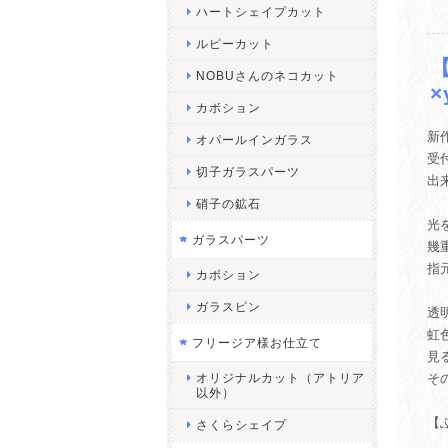
ハートシェイプカット
ルピーカット
NOBUさんのネコカット
×
カボション
新
オパールインガラス
受付
切子ガラスパーツ
出
硝子の鉱石
光
ガラスパーツ
幾
指
カボション
ガラスピン
透
虹
フリージア様お仕立て
見
オリジナルカット（アトリア
そ
以外）
【
さくらシェイプ