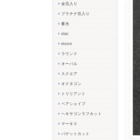
金箔入り
プラチナ箔入り
蓄光
star
moon
ラウンド
オーバル
スクエア
オクタゴン
トリリアント
ペアシェイプ
ヘキサゴンラフカット
マーキス
バゲットカット