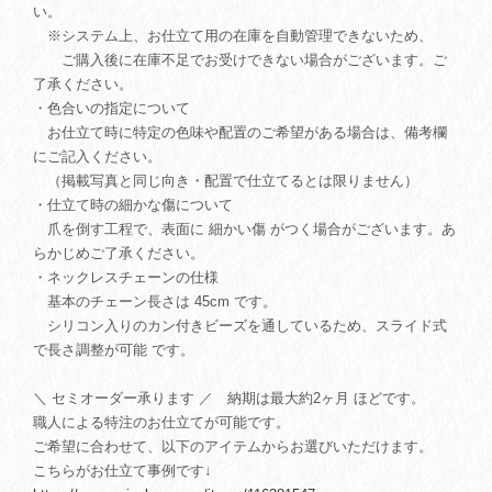
い。
※システム上、お仕立て用の在庫を自動管理できないため、
ご購入後に在庫不足でお受けできない場合がございます。ご
了承ください。
・色合いの指定について
お仕立て時に特定の色味や配置のご希望がある場合は、備考欄
にご記入ください。
（掲載写真と同じ向き・配置で仕立てるとは限りません）
・仕立て時の細かな傷について
爪を倒す工程で、表面に 細かい傷 がつく場合がございます。あ
らかじめご了承ください。
・ネックレスチェーンの仕様
基本のチェーン長さは 45cm です。
シリコン入りのカン付きビーズを通しているため、スライド式
で長さ調整が可能 です。
＼ セミオーダー承ります ／ 納期は最大約2ヶ月 ほどです。
職人による特注のお仕立てが可能です。
ご希望に合わせて、以下のアイテムからお選びいただけます。
こちらがお仕立て事例です↓