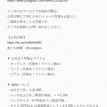
https://www.yuiaglass.com/items/116381547
メッキのカラーなどでお悩みの際は、
公式LINEにて枠にのせたイメージ写真をお送りし、
ご相談を承ることも可能です。
どうぞお気軽にお問い合わせください。
【公式LINE】
https://lin.ee/VdMAHH93
友だち検索：@yuiaglass
▼ お仕立て可能なアイテム
・ネックレス（爪留め / フクリン留め）
・リング（爪留め / フクリン留め）
・ピアス（爪留め / フクリン留め）
▼ 価格について
・お仕立て代：￥15,000
・メッキ仕上げをご希望の場合：＋￥2,200
・リングサイズ：0.5号刻みでご指定可能
・サイズ 20号以上 は追加料金として＋￥3,300 いただいておりま