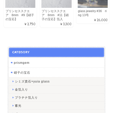
プリンセススクエ
プリンセススクエ
glass jewelry #36 ri
ア 8mm #9【硝子
ア 8mm #11【硝
ng 13号
の宝石】
子の宝石】箔入
¥26,000
¥2,750
¥3,300
CATEGORY
prismgem
硝子の宝石
シミズ貴石×yuia glass
金箔入り
プラチナ箔入り
蓄光