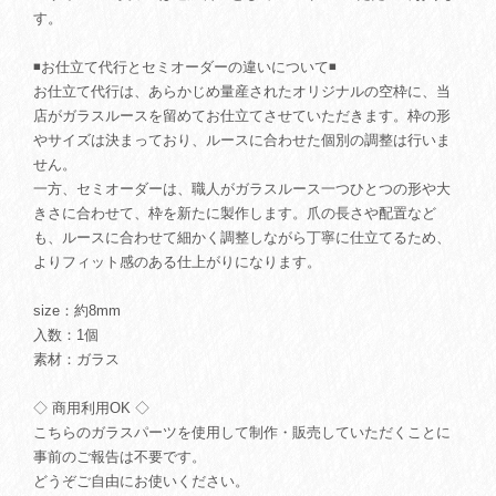
す。
◾️お仕立て代行とセミオーダーの違いについて◾️
お仕立て代行は、あらかじめ量産されたオリジナルの空枠に、当
店がガラスルースを留めてお仕立てさせていただきます。枠の形
やサイズは決まっており、ルースに合わせた個別の調整は行いま
せん。
一方、セミオーダーは、職人がガラスルース一つひとつの形や大
きさに合わせて、枠を新たに製作します。爪の長さや配置など
も、ルースに合わせて細かく調整しながら丁寧に仕立てるため、
よりフィット感のある仕上がりになります。
size：約8mm
入数：1個
素材：ガラス
◇ 商用利用OK ◇
こちらのガラスパーツを使用して制作・販売していただくことに
事前のご報告は不要です。
どうぞご自由にお使いください。