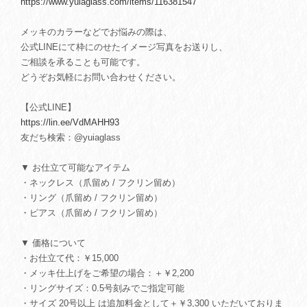
https://www.yuiaglass.com/items/116381547
メッキのカラーなどでお悩みの際は、
公式LINEにて枠にのせたイメージ写真をお送りし、
ご相談を承ることも可能です。
どうぞお気軽にお問い合わせください。
【公式LINE】
https://lin.ee/VdMAHH93
友だち検索：@yuiaglass
▼ お仕立て可能なアイテム
・ネックレス（爪留め / フクリン留め）
・リング（爪留め / フクリン留め）
・ピアス（爪留め / フクリン留め）
▼ 価格について
・お仕立て代：￥15,000
・メッキ仕上げをご希望の場合：＋￥2,200
・リングサイズ：0.5号刻みでご指定可能
・サイズ 20号以上 は追加料金として＋￥3,300 いただいておりま