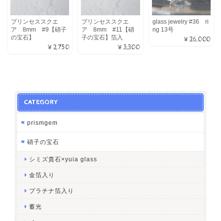
プリンセススクエ
プリンセススクエ
glass jewelry #36 ri
ア 8mm #9【硝子
ア 8mm #11【硝
ng 13号
の宝石】
子の宝石】箔入
¥26,000
¥2,750
¥3,300
CATEGORY
prismgem
硝子の宝石
シミズ貴石×yuia glass
金箔入り
プラチナ箔入り
蓄光