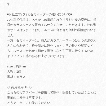
す。
◾️お仕立て代行とセミオーダーの違いについて◾️
お仕立て代行は、あらかじめ量産されたオリジナルの空枠に、当
店がガラスルースを留めてお仕立てさせていただきます。枠の形
やサイズは決まっており、ルースに合わせた個別の調整は行いま
せん。
一方、セミオーダーは、職人がガラスルース一つひとつの形や大
きさに合わせて、枠を新たに製作します。爪の長さや配置など
も、ルースに合わせて細かく調整しながら丁寧に仕立てるため、
よりフィット感のある仕上がりになります。
size：約8mm
入数：1個
素材：ガラス
◇ 商用利用OK ◇
こちらのガラスパーツを使用して制作・販売していただくことに
事前のご報告は不要です。
どうぞご自由にお使いください。