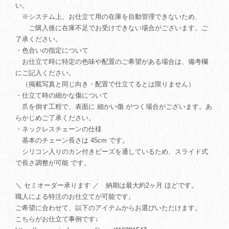
い。
※システム上、お仕立て用の在庫を自動管理できないため、
ご購入後に在庫不足でお受けできない場合がございます。ご
了承ください。
・色合いの指定について
お仕立て時に特定の色味や配置のご希望がある場合は、備考欄
にご記入ください。
（掲載写真と同じ向き・配置で仕立てるとは限りません）
・仕立て時の細かな傷について
爪を倒す工程で、表面に 細かい傷 がつく場合がございます。あ
らかじめご了承ください。
・ネックレスチェーンの仕様
基本のチェーン長さは 45cm です。
シリコン入りのカン付きビーズを通しているため、スライド式
で長さ調整が可能 です。
＼ セミオーダー承ります ／ 納期は最大約2ヶ月 ほどです。
職人による特注のお仕立てが可能です。
ご希望に合わせて、以下のアイテムからお選びいただけます。
こちらがお仕立て事例です↓