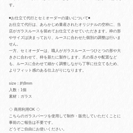
す。
◾️お仕立て代行とセミオーダーの違いについて◾️
お仕立て代行は、あらかじめ量産されたオリジナルの空枠に、当
店がガラスルースを留めてお仕立てさせていただきます。枠の形
やサイズは決まっており、ルースに合わせた個別の調整は行いま
せん。
一方、セミオーダーは、職人がガラスルース一つひとつの形や大
きさに合わせて、枠を新たに製作します。爪の長さや配置など
も、ルースに合わせて細かく調整しながら丁寧に仕立てるため、
よりフィット感のある仕上がりになります。
size：約8mm
入数：1個
素材：ガラス
◇ 商用利用OK ◇
こちらのガラスパーツを使用して制作・販売していただくことに
事前のご報告は不要です。
どうぞご自由にお使いください。