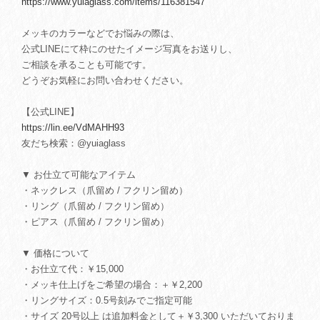
https://www.yuiaglass.com/items/116381547
メッキのカラーなどでお悩みの際は、
公式LINEにて枠にのせたイメージ写真をお送りし、
ご相談を承ることも可能です。
どうぞお気軽にお問い合わせください。
【公式LINE】
https://lin.ee/VdMAHH93
友だち検索：@yuiaglass
▼ お仕立て可能なアイテム
・ネックレス（爪留め / フクリン留め）
・リング（爪留め / フクリン留め）
・ピアス（爪留め / フクリン留め）
▼ 価格について
・お仕立て代：￥15,000
・メッキ仕上げをご希望の場合：＋￥2,200
・リングサイズ：0.5号刻みでご指定可能
・サイズ 20号以上 は追加料金として＋￥3,300 いただいておりま