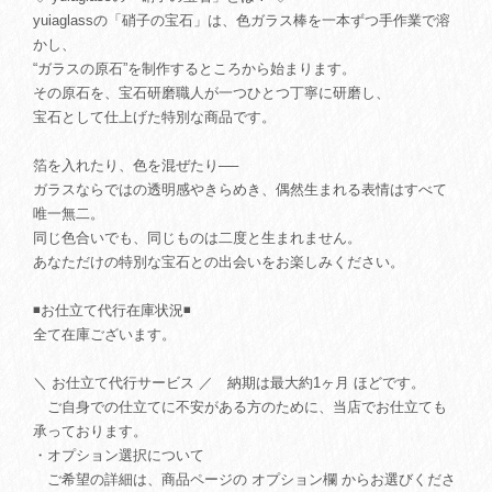
yuiaglassの「硝子の宝石」は、色ガラス棒を一本ずつ手作業で溶
かし、
“ガラスの原石”を制作するところから始まります。
その原石を、宝石研磨職人が一つひとつ丁寧に研磨し、
宝石として仕上げた特別な商品です。
箔を入れたり、色を混ぜたり──
ガラスならではの透明感やきらめき、偶然生まれる表情はすべて
唯一無二。
同じ色合いでも、同じものは二度と生まれません。
あなただけの特別な宝石との出会いをお楽しみください。
◾️お仕立て代行在庫状況◾️
全て在庫ございます。
＼ お仕立て代行サービス ／ 納期は最大約1ヶ月 ほどです。
ご自身での仕立てに不安がある方のために、当店でお仕立ても
承っております。
・オプション選択について
ご希望の詳細は、商品ページの オプション欄 からお選びくださ