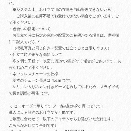
い。
※システム上、お仕立て用の在庫を自動管理できないため、
ご購入後に在庫不足でお受けできない場合がございます。ご
了承ください。
・色合いの指定について
お仕立て時に特定の色味や配置のご希望がある場合は、備考欄
にご記入ください。
（掲載写真と同じ向き・配置で仕立てるとは限りません）
・仕立て時の細かな傷について
爪を倒す工程で、表面に 細かい傷 がつく場合がございます。あ
らかじめご了承ください。
・ネックレスチェーンの仕様
基本のチェーン長さは 45cm です。
シリコン入りのカン付きビーズを通しているため、スライド式
で長さ調整が可能 です。
＼ セミオーダー承ります ／ 納期は約2ヶ月 ほどです。
職人による特注のお仕立てが可能です。
ご希望に合わせて、以下のアイテムからお選びいただけます。
こちらがお仕立て事例です↓