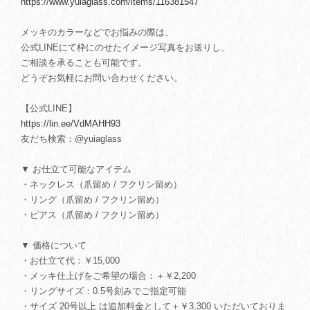
https://www.yuiaglass.com/items/116381547
メッキのカラーなどでお悩みの際は、
公式LINEにて枠にのせたイメージ写真をお送りし、
ご相談を承ることも可能です。
どうぞお気軽にお問い合わせください。
【公式LINE】
https://lin.ee/VdMAHH93
友だち検索：@yuiaglass
▼ お仕立て可能なアイテム
・ネックレス（爪留め / フクリン留め）
・リング（爪留め / フクリン留め）
・ピアス（爪留め / フクリン留め）
▼ 価格について
・お仕立て代：￥15,000
・メッキ仕上げをご希望の場合：＋￥2,200
・リングサイズ：0.5号刻みでご指定可能
・サイズ 20号以上 は追加料金として＋￥3,300 いただいておりま