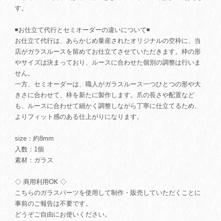
す。
◾️お仕立て代行とセミオーダーの違いについて◾️
お仕立て代行は、あらかじめ量産されたオリジナルの空枠に、当
店がガラスルースを留めてお仕立てさせていただきます。枠の形
やサイズは決まっており、ルースに合わせた個別の調整は行いま
せん。
一方、セミオーダーは、職人がガラスルース一つひとつの形や大
きさに合わせて、枠を新たに製作します。爪の長さや配置など
も、ルースに合わせて細かく調整しながら丁寧に仕立てるため、
よりフィット感のある仕上がりになります。
size：約8mm
入数：1個
素材：ガラス
◇ 商用利用OK ◇
こちらのガラスパーツを使用して制作・販売していただくことに
事前のご報告は不要です。
どうぞご自由にお使いください。