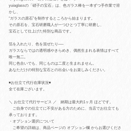
yuiaglassの「硝子の宝石」は、色ガラス棒を一本ずつ手作業で溶
かし、
“ガラスの原石”を制作するところから始まります。
その原石を、宝石研磨職人が一つひとつ丁寧に研磨し、
宝石として仕上げた特別な商品です。
箔を入れたり、色を混ぜたり──
ガラスならではの透明感やきらめき、偶然生まれる表情はすべて
唯一無二。
同じ色合いでも、同じものは二度と生まれません。
あなただけの特別な宝石との出会いをお楽しみください。
◾️お仕立て代行在庫状況◾️
全て在庫ございます。
＼ お仕立て代行サービス ／ 納期は最大約1ヶ月 ほどです。
ご自身での仕立てに不安がある方のために、当店でお仕立ても
承っております。
・オプション選択について
ご希望の詳細は、商品ページの オプション欄 からお選びくださ