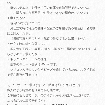
い。
※システム上、お仕立て用の在庫を自動管理できないため、
ご購入後に在庫不足でお受けできない場合がございます。ご
了承ください。
・色合いの指定について
お仕立て時に特定の色味や配置のご希望がある場合は、備考欄
にご記入ください。
（掲載写真と同じ向き・配置で仕立てるとは限りません）
・仕立て時の細かな傷について
爪を倒す工程で、表面に 細かい傷 がつく場合がございます。あ
らかじめご了承ください。
・ネックレスチェーンの仕様
基本のチェーン長さは 45cm です。
シリコン入りのカン付きビーズを通しているため、スライド式
で長さ調整が可能 です。
＼ セミオーダー承ります ／ 納期は約2ヶ月 ほどです。
職人による特注のお仕立てが可能です。
ご希望に合わせて、以下のアイテムからお選びいただけます。
こちらがお仕立て事例です↓