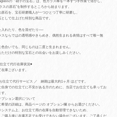
uiaglassの「硝子の宝石」は、色ガラス棒を一本ずつ手作業で溶かし、
ガラスの原石”を制作するところから始まります。
の原石を、宝石研磨職人が一つひとつ丁寧に研磨し、
石として仕上げた特別な商品です。
を入れたり、色を混ぜたり──
ラスならではの透明感やきらめき、偶然生まれる表情はすべて唯一無
。
じ色合いでも、同じものは二度と生まれません。
なただけの特別な宝石との出会いをお楽しみください。
お仕立て代行在庫状況◾️
て在庫ございます。
 お仕立て代行サービス ／ 納期は最大約1ヶ月 ほどです。
自身での仕立てに不安がある方のために、当店でお仕立ても承ってお
ます。
オプション選択について
希望の詳細は、商品ページの オプション欄 からお選びください。
システム上、お仕立て用の在庫を自動管理できないため、
購入後に在庫不足でお受けできない場合がございます。ご了承くだ