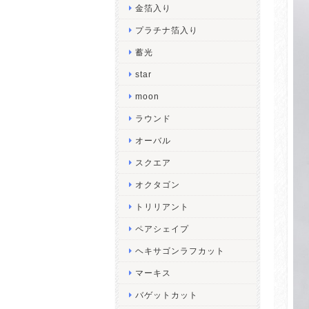
金箔入り
プラチナ箔入り
蓄光
star
moon
ラウンド
オーバル
スクエア
オクタゴン
トリリアント
ペアシェイプ
ヘキサゴンラフカット
マーキス
バゲットカット