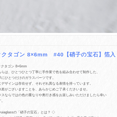
オクタゴン 8×6mm #40【硝子の宝石】箔入
 オクタゴン 8×6mm
ちらは、ひとつひとつ丁寧に手作業で色を組み合わせて制作した、
界にひとつだけのガラスパーツです。
じデザインは存在せず、それぞれ異なる表情を持っています。
体差がございますことを、あらかじめご了承くださいませ。
ラスならではの色の重なりや奥行き感をお楽しみいただけましたら幸い
す。
yuiaglassの「硝子の宝石」とは？ ◇