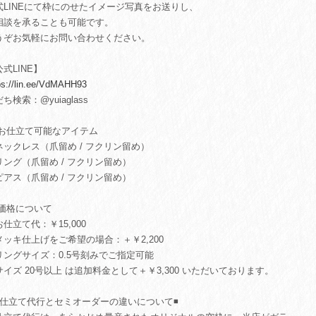
式LINEにて枠にのせたイメージ写真をお送りし、
相談を承ることも可能です。
うぞお気軽にお問い合わせください。
式LINE】
ps://lin.ee/VdMAHH93
ち検索：@yuiaglass
 お仕立て可能なアイテム
ネックレス（爪留め / フクリン留め）
リング（爪留め / フクリン留め）
ピアス（爪留め / フクリン留め）
 価格について
お仕立て代：￥15,000
メッキ仕上げをご希望の場合：＋￥2,200
リングサイズ：0.5号刻みでご指定可能
サイズ 20号以上 は追加料金として＋￥3,300 いただいております。
️お仕立て代行とセミオーダーの違いについて◾️