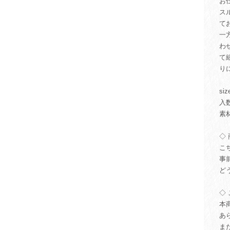
お
ス
て
一
わ
て
り
si
入
素
◇ 
こ
事
ど
◇ 
本
あ
ま