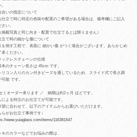
い。
色合いの指定について
仕立て時に特定の色味や配置のご希望がある場合は、備考欄にご記入
ださい。
掲載写真と同じ向き・配置で仕立てるとは限りません）
仕立て時の細かな傷について
を倒す工程で、表面に 細かい傷 がつく場合がございます。あらかじめ
了承ください。
ネックレスチェーンの仕様
本のチェーン長さは 45cm です。
リコン入りのカン付きビーズを通しているため、スライド式で長さ調
が可能 です。
 セミオーダー承ります ／ 納期は約2ヶ月 ほどです。
人による特注のお仕立てが可能です。
希望に合わせて、以下のアイテムからお選びいただけます。
ちらがお仕立て事例です↓
ps://www.yuiaglass.com/items/116381547
ッキのカラーなどでお悩みの際は、