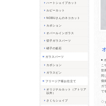
ハートシェイプカット
ルピーカット
NOBUさんのネコカット
カボション
オパールインガラス
切子ガラスパーツ
硝子の鉱石
ガラスパーツ
◾️
カボション
こ
世
ガラスピン
同
個
フリージア様お仕立て
ガ
オリジナルカット（アトリア
で
以外）
さくらシェイプ
◇ 