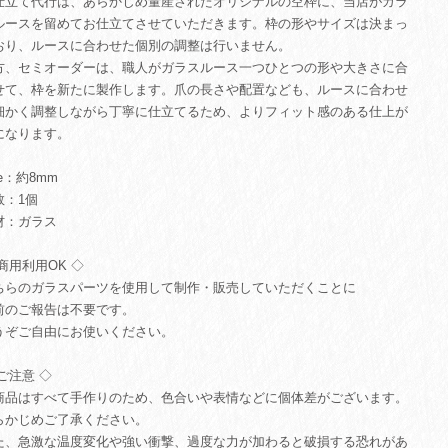
仕立て代行は、あらかじめ量産されたオリジナルの空枠に、当店がガラ
ルースを留めてお仕立てさせていただきます。枠の形やサイズは決まっ
おり、ルースに合わせた個別の調整は行いません。
方、セミオーダーは、職人がガラスルース一つひとつの形や大きさに合
せて、枠を新たに製作します。爪の長さや配置なども、ルースに合わせ
細かく調整しながら丁寧に仕立てるため、よりフィット感のある仕上が
になります。
ze：約8mm
数：1個
材：ガラス
商用利用OK ◇
ちらのガラスパーツを使用して制作・販売していただくことに
前のご報告は不要です。
うぞご自由にお使いください。
ご注意 ◇
商品はすべて手作りのため、色合いや表情などに個体差がございます。
らかじめご了承ください。
た、急激な温度変化や強い衝撃、過度な力が加わると破損する恐れがあ