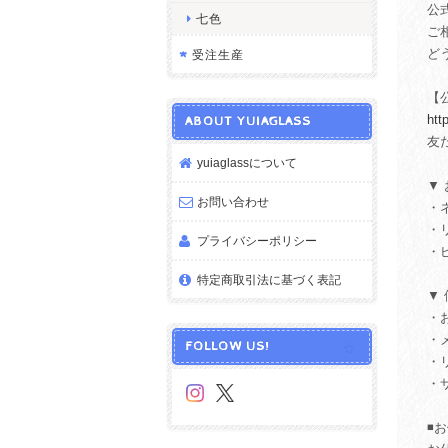
公
七色
ご
ど
受注生産
【公
htt
ABOUT YUIAGLASS
友だ
yuiaglassについて
▼
お問い合わせ
・
・
プライバシーポリシー
・
特定商取引法に基づく表記
▼
・
・
FOLLOW US!
・
・
◾