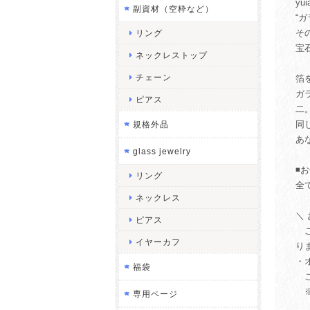
y
副資材（空枠など）
“
そ
リング
宝
ネックレストップ
チェーン
箔
ガ
ピアス
二
同
規格外品
あ
glass jewelry
◾️
リング
全
ネックレス
＼
ピアス
ご
イヤーカフ
り
・
福袋
ご
※
専用ページ
ご