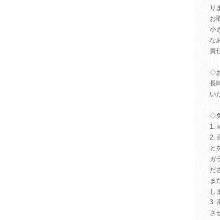
り
お
小
な
責
◇
長
い
◇
1
2
と
ガ
だ
ま
し
3
さ