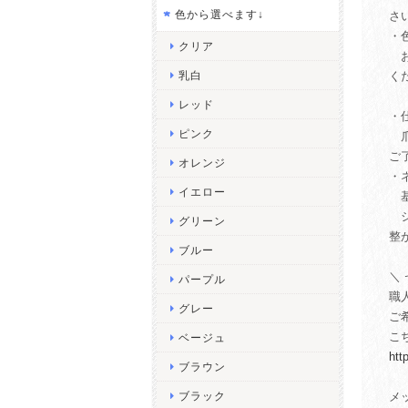
色から選べます↓
さ
・
クリア
お
乳白
く
（
レッド
・
ピンク
爪
ご
オレンジ
・
イエロー
基
シ
グリーン
整
ブルー
＼
パープル
職
グレー
ご
こ
ベージュ
htt
ブラウン
ブラック
メ