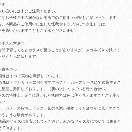
ます。
取り扱いには十分ご注意ください。
さなお子様の手の届かない場所でのご使用・保管をお願いいたします。
お、本商品をご使用中に生じた怪我やトラブルにつきましては、
任を負いかねますことをご了承くださいませ。
お手入れ方法◇
時間保管してるとガラスが曇ることがありますが、メガネ拭きで拭いて
ただくと元に戻ります。
免責事項◇
. 画像はすべて実物を撮影しています。
. 画像はアクセサリーにお仕立てすること、ルースケースにて鑑賞するこ
を想定し撮影しております。（肌の上にのっている時の色合い）
ラスの特性上、完全に透かした状態では色は薄く見えますことご了承く
さい。
た、カメラの特性上ピンク、紫の色調が現物よりも鮮やかに見えすぎて
まうような場合があります。
. 商品のサイズは目安としてください。細かなサイズ差については免責と
せて頂きます。