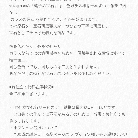
yuiaglassの「硝子の宝石」は、色ガラス棒を一本ずつ手作業で溶
かし、
“ガラスの原石”を制作するところから始まります。
その原石を、宝石研磨職人が一つひとつ丁寧に研磨し、
宝石として仕上げた特別な商品です。
箔を入れたり、色を混ぜたり──
ガラスならではの透明感やきらめき、偶然生まれる表情はすべて
唯一無二。
同じ色合いでも、同じものは二度と生まれません。
あなただけの特別な宝石との出会いをお楽しみください。
◾️お仕立て代行在庫状況◾️
全て在庫ございます。
＼ お仕立て代行サービス ／ 納期は最大約1ヶ月 ほどです。
ご自身での仕立てに不安がある方のために、当店でお仕立ても
承っております。
・オプション選択について
ご希望の詳細は、商品ページの オプション欄 からお選びくださ