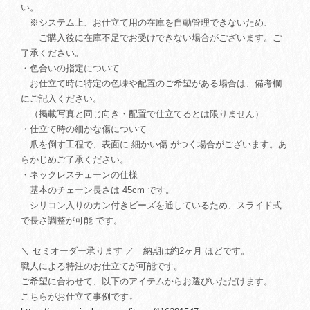
い。
※システム上、お仕立て用の在庫を自動管理できないため、
ご購入後に在庫不足でお受けできない場合がございます。ご
了承ください。
・色合いの指定について
お仕立て時に特定の色味や配置のご希望がある場合は、備考欄
にご記入ください。
（掲載写真と同じ向き・配置で仕立てるとは限りません）
・仕立て時の細かな傷について
爪を倒す工程で、表面に 細かい傷 がつく場合がございます。あ
らかじめご了承ください。
・ネックレスチェーンの仕様
基本のチェーン長さは 45cm です。
シリコン入りのカン付きビーズを通しているため、スライド式
で長さ調整が可能 です。
＼ セミオーダー承ります ／ 納期は約2ヶ月 ほどです。
職人による特注のお仕立てが可能です。
ご希望に合わせて、以下のアイテムからお選びいただけます。
こちらがお仕立て事例です↓