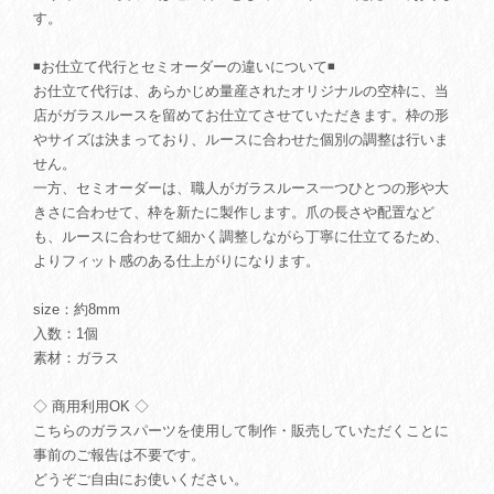
す。
◾️お仕立て代行とセミオーダーの違いについて◾️
お仕立て代行は、あらかじめ量産されたオリジナルの空枠に、当
店がガラスルースを留めてお仕立てさせていただきます。枠の形
やサイズは決まっており、ルースに合わせた個別の調整は行いま
せん。
一方、セミオーダーは、職人がガラスルース一つひとつの形や大
きさに合わせて、枠を新たに製作します。爪の長さや配置など
も、ルースに合わせて細かく調整しながら丁寧に仕立てるため、
よりフィット感のある仕上がりになります。
size：約8mm
入数：1個
素材：ガラス
◇ 商用利用OK ◇
こちらのガラスパーツを使用して制作・販売していただくことに
事前のご報告は不要です。
どうぞご自由にお使いください。