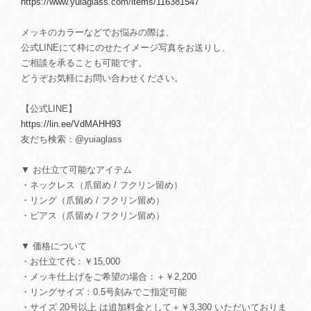
https://www.yuiaglass.com/items/116381547
メッキのカラーなどでお悩みの際は、
公式LINEにて枠にのせたイメージ写真をお送りし、
ご相談を承ることも可能です。
どうぞお気軽にお問い合わせください。
【公式LINE】
https://lin.ee/VdMAHH93
友だち検索：@yuiaglass
▼ お仕立て可能なアイテム
・ネックレス（爪留め / フクリン留め）
・リング（爪留め / フクリン留め）
・ピアス（爪留め / フクリン留め）
▼ 価格について
・お仕立て代：￥15,000
・メッキ仕上げをご希望の場合：＋￥2,200
・リングサイズ：0.5号刻みでご指定可能
・サイズ 20号以上 は追加料金として＋￥3,300 いただいておりま