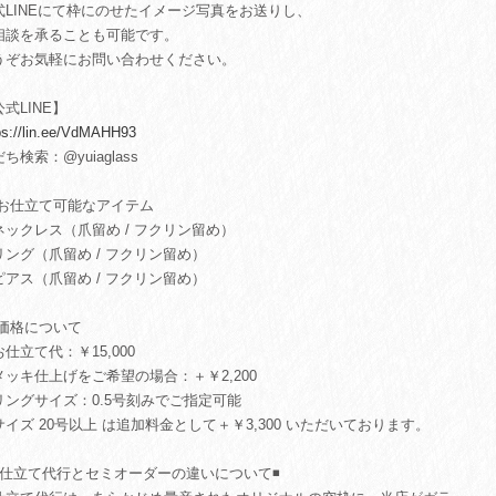
式LINEにて枠にのせたイメージ写真をお送りし、
相談を承ることも可能です。
うぞお気軽にお問い合わせください。
式LINE】
ps://lin.ee/VdMAHH93
ち検索：@yuiaglass
 お仕立て可能なアイテム
ネックレス（爪留め / フクリン留め）
リング（爪留め / フクリン留め）
ピアス（爪留め / フクリン留め）
 価格について
お仕立て代：￥15,000
メッキ仕上げをご希望の場合：＋￥2,200
リングサイズ：0.5号刻みでご指定可能
サイズ 20号以上 は追加料金として＋￥3,300 いただいております。
️お仕立て代行とセミオーダーの違いについて◾️