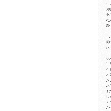
り
お
小
な
責
◇
長
い
◇
1
2
と
ガ
だ
ま
し
3
さ