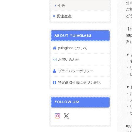
公
七色
ご
ど
受注生産
【公
htt
ABOUT YUIAGLASS
友だ
yuiaglassについて
▼
お問い合わせ
・
・
プライバシーポリシー
・
特定商取引法に基づく表記
▼
・
・
FOLLOW US!
・
・
◾