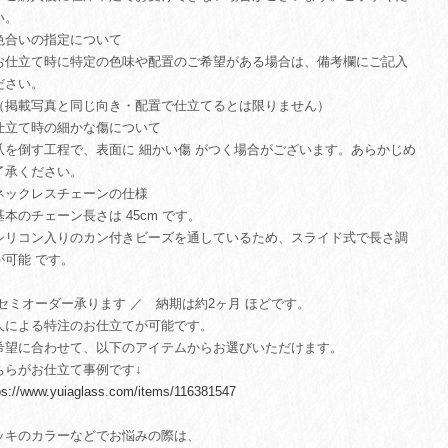
い。
色合いの指定について
仕立て時に特定の色味や配置のご希望がある場合は、備考欄にご記入
ださい。
掲載写真と同じ向き・配置で仕立てるとは限りません）
仕立て時の細かな傷について
を倒す工程で、表面に 細かい傷 がつく場合がございます。あらかじめ
了承ください。
ネックレスチェーンの仕様
本のチェーン長さは 45cm です。
リコン入りのカン付きビーズを通しているため、スライド式で長さ調
が可能 です。
 セミオーダー承ります ／ 納期は約2ヶ月 ほどです。
人による特注のお仕立てが可能です。
希望に合わせて、以下のアイテムからお選びいただけます。
ちらがお仕立て事例です↓
ps://www.yuiaglass.com/items/116381547
ッキのカラーなどでお悩みの際は、