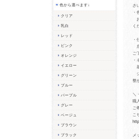
色から選べます↓
さ
・
クリア
お
乳白
く
（
レッド
・
ピンク
爪
ご
オレンジ
・
イエロー
基
シ
グリーン
整
ブルー
＼
パープル
職
グレー
ご
こ
ベージュ
htt
ブラウン
ブラック
メ