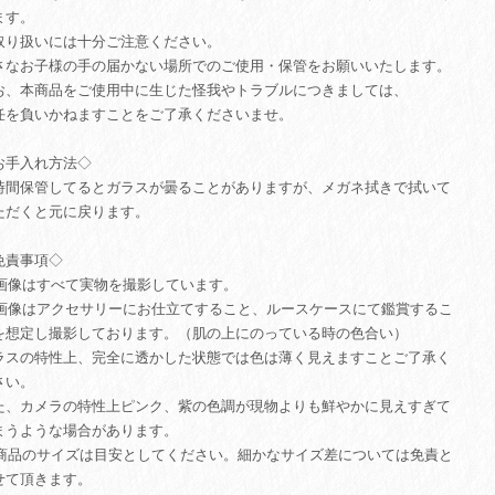
ます。
取り扱いには十分ご注意ください。
さなお子様の手の届かない場所でのご使用・保管をお願いいたします。
お、本商品をご使用中に生じた怪我やトラブルにつきましては、
任を負いかねますことをご了承くださいませ。
お手入れ方法◇
時間保管してるとガラスが曇ることがありますが、メガネ拭きで拭いて
ただくと元に戻ります。
免責事項◇
. 画像はすべて実物を撮影しています。
. 画像はアクセサリーにお仕立てすること、ルースケースにて鑑賞するこ
を想定し撮影しております。（肌の上にのっている時の色合い）
ラスの特性上、完全に透かした状態では色は薄く見えますことご了承く
さい。
た、カメラの特性上ピンク、紫の色調が現物よりも鮮やかに見えすぎて
まうような場合があります。
. 商品のサイズは目安としてください。細かなサイズ差については免責と
せて頂きます。