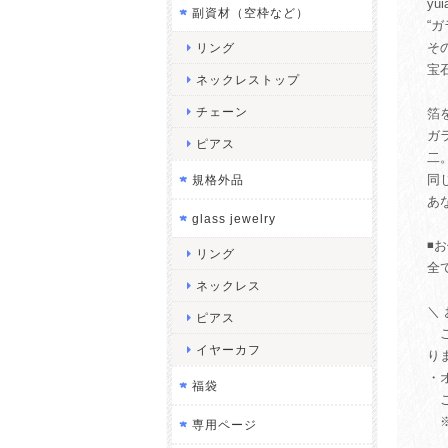
y
副資材（空枠など）
“
そ
リング
宝
ネックレストップ
チェーン
箔
ガ
ピアス
二
同
規格外品
あ
glass jewelry
◾️
リング
全
ネックレス
＼
ピアス
ご
イヤーカフ
り
・
福袋
ご
※
専用ページ
ご