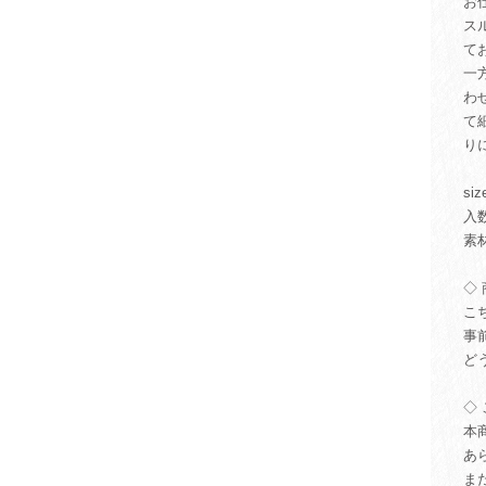
お
ス
て
一
わ
て
り
si
入
素
◇ 
こ
事
ど
◇ 
本
あ
ま