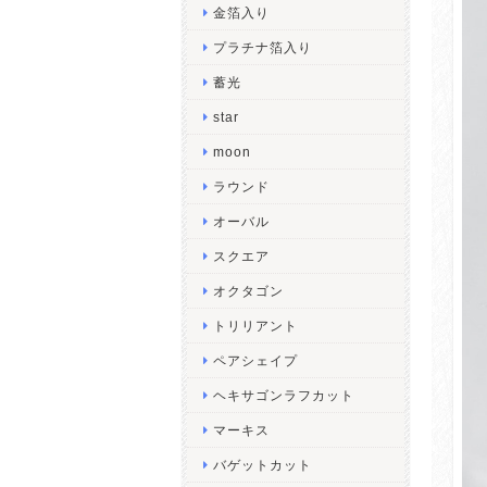
金箔入り
プラチナ箔入り
蓄光
star
moon
ラウンド
オーバル
スクエア
オクタゴン
トリリアント
ペアシェイプ
ヘキサゴンラフカット
マーキス
バゲットカット