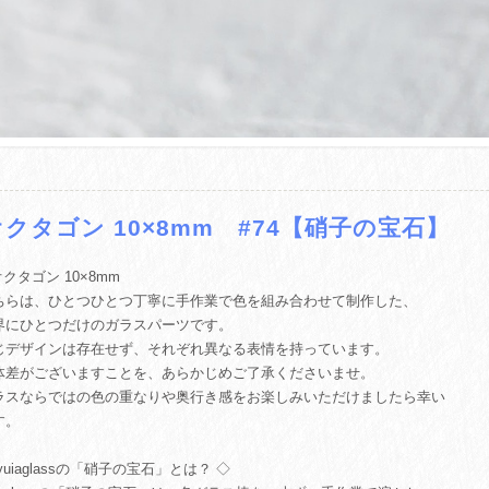
オクタゴン 10×8mm #74【硝子の宝石】
 オクタゴン 10×8mm
ちらは、ひとつひとつ丁寧に手作業で色を組み合わせて制作した、
界にひとつだけのガラスパーツです。
じデザインは存在せず、それぞれ異なる表情を持っています。
体差がございますことを、あらかじめご了承くださいませ。
ラスならではの色の重なりや奥行き感をお楽しみいただけましたら幸い
す。
yuiaglassの「硝子の宝石」とは？ ◇