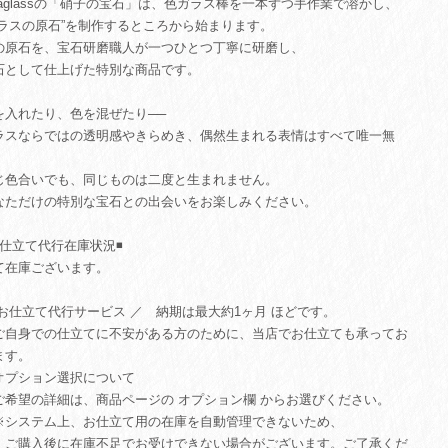
uiaglassの「硝子の宝石」は、色ガラス棒を一本ずつ手作業で溶かし、
ガラスの原石”を制作するところから始まります。
の原石を、宝石研磨職人が一つひとつ丁寧に研磨し、
石として仕上げた特別な商品です。
を入れたり、色を混ぜたり──
ラスならではの透明感やきらめき、偶然生まれる表情はすべて唯一無
。
じ色合いでも、同じものは二度と生まれません。
なただけの特別な宝石との出会いをお楽しみください。
お仕立て代行在庫状況◾️
て在庫ございます。
 お仕立て代行サービス ／ 納期は最大約1ヶ月 ほどです。
自身での仕立てに不安がある方のために、当店でお仕立ても承ってお
ます。
オプション選択について
希望の詳細は、商品ページの オプション欄 からお選びください。
システム上、お仕立て用の在庫を自動管理できないため、
購入後に在庫不足でお受けできない場合がございます。ご了承くだ