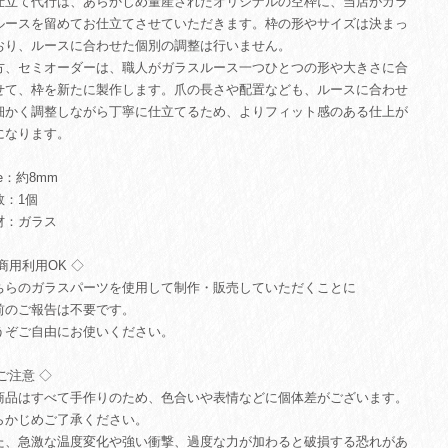
仕立て代行は、あらかじめ量産されたオリジナルの空枠に、当店がガラ
ルースを留めてお仕立てさせていただきます。枠の形やサイズは決まっ
おり、ルースに合わせた個別の調整は行いません。
方、セミオーダーは、職人がガラスルース一つひとつの形や大きさに合
せて、枠を新たに製作します。爪の長さや配置なども、ルースに合わせ
細かく調整しながら丁寧に仕立てるため、よりフィット感のある仕上が
になります。
ze：約8mm
数：1個
材：ガラス
商用利用OK ◇
ちらのガラスパーツを使用して制作・販売していただくことに
前のご報告は不要です。
うぞご自由にお使いください。
ご注意 ◇
商品はすべて手作りのため、色合いや表情などに個体差がございます。
らかじめご了承ください。
た、急激な温度変化や強い衝撃、過度な力が加わると破損する恐れがあ