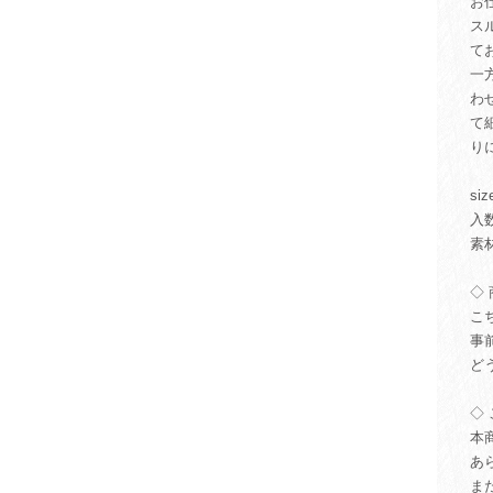
お
ス
て
一
わ
て
り
si
入
素
◇ 
こ
事
ど
◇ 
本
あ
ま