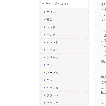
色から選べます↓
さ
・
クリア
お
乳白
く
（
レッド
・
ピンク
爪
ご
オレンジ
・
イエロー
基
シ
グリーン
整
ブルー
＼
パープル
職
グレー
ご
こ
ベージュ
htt
ブラウン
ブラック
メ