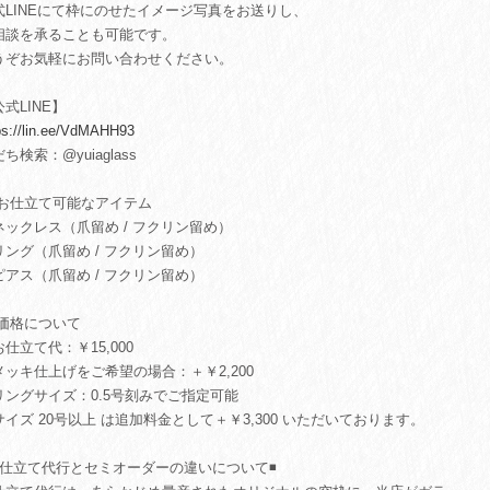
式LINEにて枠にのせたイメージ写真をお送りし、
相談を承ることも可能です。
うぞお気軽にお問い合わせください。
式LINE】
ps://lin.ee/VdMAHH93
ち検索：@yuiaglass
 お仕立て可能なアイテム
ネックレス（爪留め / フクリン留め）
リング（爪留め / フクリン留め）
ピアス（爪留め / フクリン留め）
 価格について
お仕立て代：￥15,000
メッキ仕上げをご希望の場合：＋￥2,200
リングサイズ：0.5号刻みでご指定可能
サイズ 20号以上 は追加料金として＋￥3,300 いただいております。
️お仕立て代行とセミオーダーの違いについて◾️