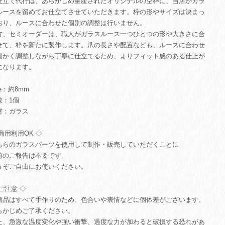
仕立て代行は、あらかじめ量産されたオリジナルの空枠に、当店がガラ
ルースを留めてお仕立てさせていただきます。枠の形やサイズは決まっ
おり、ルースに合わせた個別の調整は行いません。
方、セミオーダーは、職人がガラスルース一つひとつの形や大きさに合
せて、枠を新たに製作します。爪の長さや配置なども、ルースに合わせ
細かく調整しながら丁寧に仕立てるため、よりフィット感のある仕上が
になります。
ze：約8mm
数：1個
材：ガラス
商用利用OK ◇
ちらのガラスパーツを使用して制作・販売していただくことに
前のご報告は不要です。
うぞご自由にお使いください。
ご注意 ◇
商品はすべて手作りのため、色合いや表情などに個体差がございます。
らかじめご了承ください。
た、急激な温度変化や強い衝撃、過度な力が加わると破損する恐れがあ