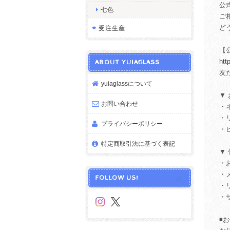
公
七色
ご
ど
受注生産
【公
htt
ABOUT YUIAGLASS
友だ
yuiaglassについて
▼
お問い合わせ
・
・
プライバシーポリシー
・
特定商取引法に基づく表記
▼
・
・
FOLLOW US!
・
・
◾