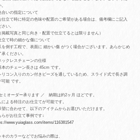
い。
色合いの指定について
仕立て時に特定の色味や配置のご希望がある場合は、備考欄にご記入
ださい。
掲載写真と同じ向き・配置で仕立てるとは限りません）
仕立て時の細かな傷について
を倒す工程で、表面に 細かい傷 がつく場合がございます。あらかじめ
了承ください。
ネックレスチェーンの仕様
本のチェーン長さは 45cm です。
リコン入りのカン付きビーズを通しているため、スライド式で長さ調
が可能 です。
 セミオーダー承ります ／ 納期は約2ヶ月 ほどです。
人による特注のお仕立てが可能です。
希望に合わせて、以下のアイテムからお選びいただけます。
ちらがお仕立て事例です↓
ps://www.yuiaglass.com/items/116381547
ッキのカラーなどでお悩みの際は、