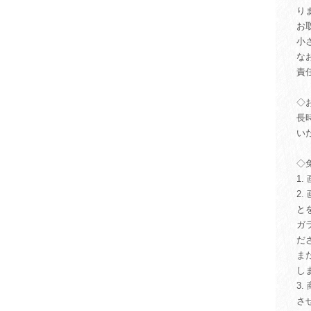
り
お
小
な
責
◇
長
い
◇
1
2
と
ガ
だ
ま
し
3
さ