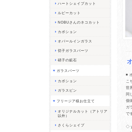
ハートシェイプカット
ルピーカット
NOBUさんのネコカット
カボション
オパールインガラス
切子ガラスパーツ
硝子の鉱石
ガラスパーツ
◾️
カボション
こ
世
ガラスピン
同
個
フリージア様お仕立て
ガ
オリジナルカット（アトリア
で
以外）
さくらシェイプ
◇ 