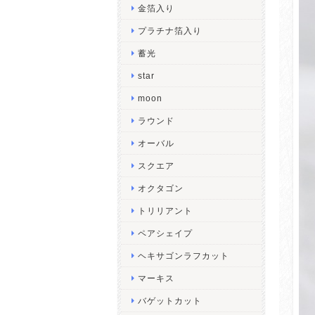
金箔入り
プラチナ箔入り
蓄光
star
moon
ラウンド
オーバル
スクエア
オクタゴン
トリリアント
ペアシェイプ
ヘキサゴンラフカット
マーキス
バゲットカット