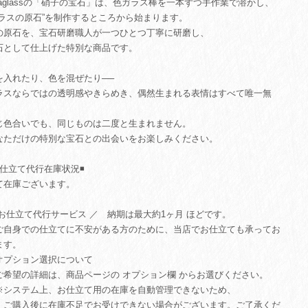
uiaglassの「硝子の宝石」は、色ガラス棒を一本ずつ手作業で溶かし、
ガラスの原石”を制作するところから始まります。
の原石を、宝石研磨職人が一つひとつ丁寧に研磨し、
石として仕上げた特別な商品です。
を入れたり、色を混ぜたり──
ラスならではの透明感やきらめき、偶然生まれる表情はすべて唯一無
。
じ色合いでも、同じものは二度と生まれません。
なただけの特別な宝石との出会いをお楽しみください。
お仕立て代行在庫状況◾️
て在庫ございます。
 お仕立て代行サービス ／ 納期は最大約1ヶ月 ほどです。
自身での仕立てに不安がある方のために、当店でお仕立ても承ってお
ます。
オプション選択について
希望の詳細は、商品ページの オプション欄 からお選びください。
システム上、お仕立て用の在庫を自動管理できないため、
購入後に在庫不足でお受けできない場合がございます。ご了承くだ