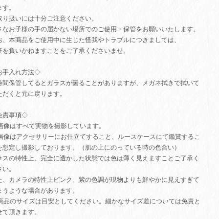
ます。
取り扱いには十分ご注意ください。
さなお子様の手の届かない場所でのご使用・保管をお願いいたします。
お、本商品をご使用中に生じた怪我やトラブルにつきましては、
任を負いかねますことをご了承くださいませ。
お手入れ方法◇
時間保管してるとガラスが曇ることがありますが、メガネ拭きで拭いて
ただくと元に戻ります。
免責事項◇
. 画像はすべて実物を撮影しています。
. 画像はアクセサリーにお仕立てすること、ルースケースにて鑑賞するこ
を想定し撮影しております。（肌の上にのっている時の色合い）
ラスの特性上、完全に透かした状態では色は薄く見えますことご了承く
さい。
た、カメラの特性上ピンク、紫の色調が現物よりも鮮やかに見えすぎて
まうような場合があります。
. 商品のサイズは目安としてください。細かなサイズ差については免責と
せて頂きます。