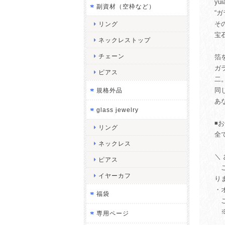
y
副資材（空枠など）
“
そ
リング
宝
ネックレストップ
チェーン
箔
ガ
ピアス
二
同
規格外品
あ
glass jewelry
◾️
リング
全
ネックレス
＼
ピアス
ご
イヤーカフ
り
・
福袋
ご
※
専用ページ
ご