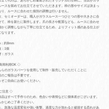
仕立て代行は、あらかじめ量産されたオリジナルの空枠に、当店がガラ
ルースを留めてお仕立てさせていただきます。枠の形やサイズは決まっ
おり、ルースに合わせた個別の調整は行いません。
方、セミオーダーは、職人がガラスルース一つひとつの形や大きさに合
せて、枠を新たに製作します。爪の長さや配置なども、ルースに合わせ
細かく調整しながら丁寧に仕立てるため、よりフィット感のある仕上が
になります。
ze：約8mm
数：1個
材：ガラス
商用利用OK ◇
ちらのガラスパーツを使用して制作・販売していただくことに
前のご報告は不要です。
うぞご自由にお使いください。
ご注意 ◇
商品はすべて手作りのため、色合いや表情などに個体差がございます。
らかじめご了承ください。
た、急激な温度変化や強い衝撃、過度な力が加わると破損する恐れがあ