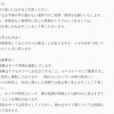
ます。
取り扱いには十分ご注意ください。
さなお子様の手の届かない場所でのご使用・保管をお願いいたします。
お、本商品をご使用中に生じた怪我やトラブルにつきましては、
任を負いかねますことをご了承くださいませ。
お手入れ方法◇
時間保管してるとガラスが曇ることがありますが、メガネ拭きで拭いて
ただくと元に戻ります。
免責事項◇
. 画像はすべて実物を撮影しています。
. 画像はアクセサリーにお仕立てすること、ルースケースにて鑑賞するこ
を想定し撮影しております。（肌の上にのっている時の色合い）
ラスの特性上、完全に透かした状態では色は薄く見えますことご了承く
さい。
た、カメラの特性上ピンク、紫の色調が現物よりも鮮やかに見えすぎて
まうような場合があります。
. 商品のサイズは目安としてください。細かなサイズ差については免責と
せて頂きます。