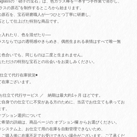
uiaglassの「硝子の宝石」は、色ガラス棒を一本ずつ手作業で溶かし、
ガラスの原石”を制作するところから始まります。
の原石を、宝石研磨職人が一つひとつ丁寧に研磨し、
石として仕上げた特別な商品です。
を入れたり、色を混ぜたり──
ラスならではの透明感やきらめき、偶然生まれる表情はすべて唯一無
。
じ色合いでも、同じものは二度と生まれません。
なただけの特別な宝石との出会いをお楽しみください。
お仕立て代行在庫状況◾️
て在庫ございます。
 お仕立て代行サービス ／ 納期は最大約1ヶ月 ほどです。
自身での仕立てに不安がある方のために、当店でお仕立ても承ってお
ます。
オプション選択について
希望の詳細は、商品ページの オプション欄 からお選びください。
システム上、お仕立て用の在庫を自動管理できないため、
購入後に在庫不足でお受けできない場合がございます。ご了承くだ