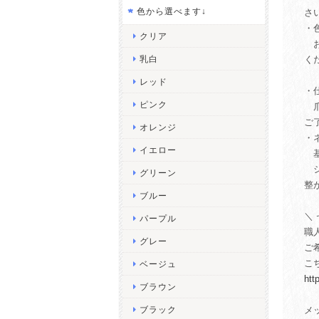
色から選べます↓
さ
・
クリア
お
乳白
く
（
レッド
・
ピンク
爪
ご
オレンジ
・
イエロー
基
シ
グリーン
整
ブルー
＼
パープル
職
グレー
ご
こ
ベージュ
htt
ブラウン
ブラック
メ