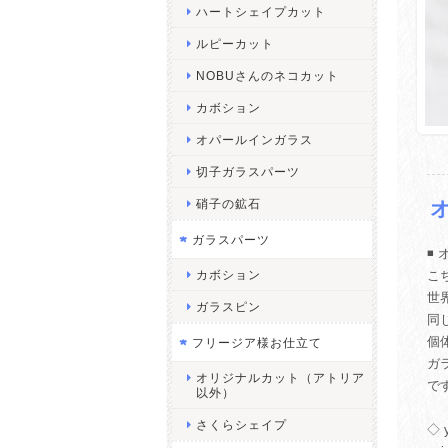
ハートシェイプカット
ルピーカット
NOBUさんのネコカット
カボション
オパールインガラス
切子ガラスパーツ
硝子の鉱石
ガラスパーツ
◾️
カボション
こ
世
ガラスピン
同
個
フリージア様お仕立て
ガ
オリジナルカット（アトリア
で
以外）
さくらシェイプ
◇ 