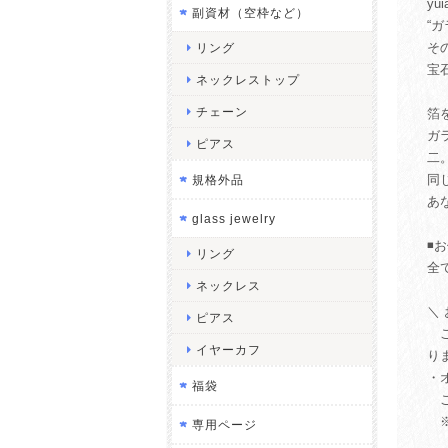
y
副資材（空枠など）
“
そ
リング
宝
ネックレストップ
チェーン
箔
ガ
ピアス
二
同
規格外品
あ
glass jewelry
◾️
リング
全
ネックレス
＼
ピアス
ご
イヤーカフ
り
・
福袋
ご
※
専用ページ
ご