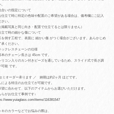
い。
色合いの指定について
仕立て時に特定の色味や配置のご希望がある場合は、備考欄にご記入
ださい。
掲載写真と同じ向き・配置で仕立てるとは限りません）
仕立て時の細かな傷について
を倒す工程で、表面に 細かい傷 がつく場合がございます。あらかじめ
了承ください。
ネックレスチェーンの仕様
本のチェーン長さは 45cm です。
リコン入りのカン付きビーズを通しているため、スライド式で長さ調
が可能 です。
 セミオーダー承ります ／ 納期は約2ヶ月 ほどです。
人による特注のお仕立てが可能です。
希望に合わせて、以下のアイテムからお選びいただけます。
ちらがお仕立て事例です↓
ps://www.yuiaglass.com/items/116381547
ッキのカラーなどでお悩みの際は、