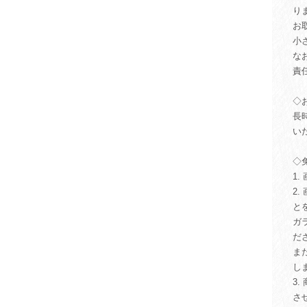
り
お
小
な
責
◇
長
い
◇
1
2
と
ガ
だ
ま
し
3
さ