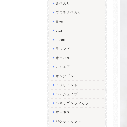
金箔入り
プラチナ箔入り
蓄光
star
moon
ラウンド
オーバル
スクエア
オクタゴン
トリリアント
ペアシェイプ
ヘキサゴンラフカット
マーキス
バゲットカット