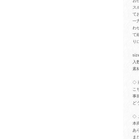
お
ス
て
一
わ
て
り
si
入
素
◇ 
こ
事
ど
◇ 
本
あ
ま