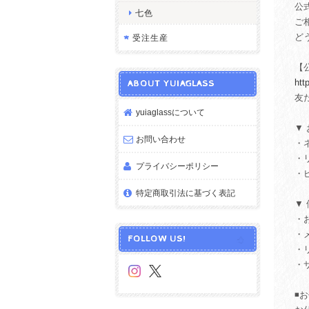
公
七色
ご
ど
受注生産
【公
htt
ABOUT YUIAGLASS
友だ
yuiaglassについて
▼
お問い合わせ
・
・
プライバシーポリシー
・
特定商取引法に基づく表記
▼
・
・
FOLLOW US!
・
・
◾