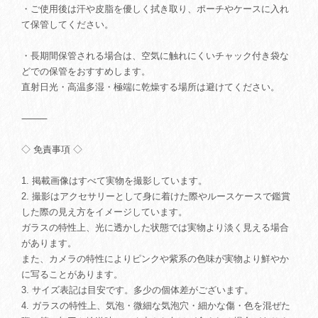
・ご使用後は汗や皮脂を優しく拭き取り、ポーチやケースに入れ
て保管してください。
・長期間保管される場合は、空気に触れにくいチャック付き袋な
どでの保管をおすすめします。
直射日光・高温多湿・極端に乾燥する場所は避けてください。
⸻
◇ 免責事項 ◇
1. 掲載画像はすべて実物を撮影しています。
2. 撮影はアクセサリーとして身に着けた際やルースケースで鑑賞
した際の見え方をイメージしています。
ガラスの特性上、光に透かした状態では実物より淡く見える場合
があります。
また、カメラの特性によりピンクや紫系の色味が実物より鮮やか
に写ることがあります。
3. サイズ表記は目安です。多少の個体差がございます。
4. ガラスの特性上、気泡・微細な気泡穴・細かな傷・色を混ぜた