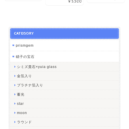
¥5,500
CATEGORY
prismgem
硝子の宝石
シミズ貴石×yuia glass
金箔入り
プラチナ箔入り
蓄光
star
moon
ラウンド