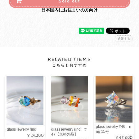
Sold out
日本国内にお住まいの方向け
通報する
RELATED ITEMS
こちらもおすすめ
glass jewelry #46 ri
glass jewelry ring
glass jewelry ring #
ng 11号
47【規格外品】
¥24,200
¥47,800