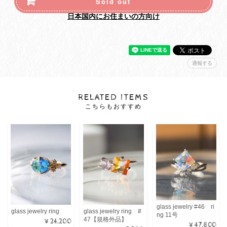
Sold out
日本国内にお住まいの方向け
通報する
RELATED ITEMS
こちらもおすすめ
glass jewelry #46 ri
glass jewelry ring
glass jewelry ring #
ng 11号
47【規格外品】
¥24,200
¥47,800