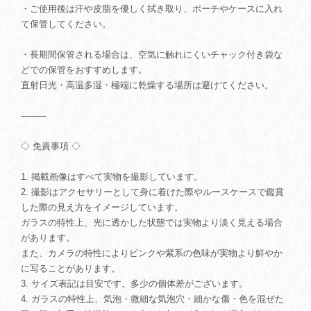
・ご使用後は汗や皮脂を優しく拭き取り、ポーチやケースに入れ
て保管してください。
・長期間保管される場合は、空気に触れにくいチャック付き袋な
どでの保管をおすすめします。
直射日光・高温多湿・極端に乾燥する場所は避けてください。
⸻
◇ 免責事項 ◇
1. 掲載画像はすべて実物を撮影しています。
2. 撮影はアクセサリーとして身に着けた際やルースケースで鑑賞
した際の見え方をイメージしています。
ガラスの特性上、光に透かした状態では実物より淡く見える場合
があります。
また、カメラの特性によりピンクや紫系の色味が実物より鮮やか
に写ることがあります。
3. サイズ表記は目安です。多少の個体差がございます。
4. ガラスの特性上、気泡・微細な気泡穴・細かな傷・色を混ぜた