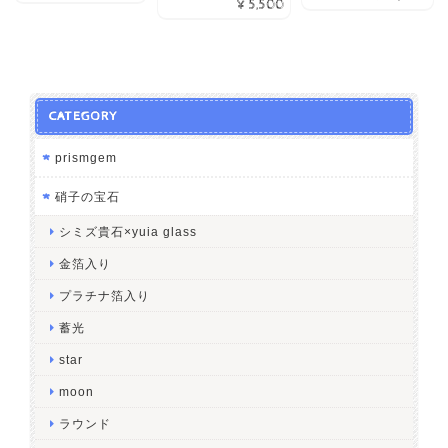
¥5,500
CATEGORY
prismgem
硝子の宝石
シミズ貴石×yuia glass
金箔入り
プラチナ箔入り
蓄光
star
moon
ラウンド