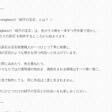
⸻
yuiaglassの「硝子の宝石」とは？ ◇
uiaglassの「硝子の宝石」は、色ガラス棒を一本ずつ手作業で溶かし、
ガラスの原石”を制作するところから始まります。
の原石を宝石研磨職人が一つひとつ丁寧に研磨し、
物の宝石のような輝きを持つ作品へと仕上げています。
を閉じ込めたり、色を重ねたり。
ラスならではの透明感や煌めき、偶然生まれる模様はすべて唯一無二。
じ色で制作しても、同じ作品は二度と生まれません。
界にひとつだけの硝子の宝石との出会いをお楽しみください。
⸻