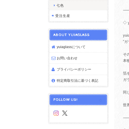
七色
受注生産
◇ 
ABOUT YUIAGLASS
y
“
yuiaglassについて
そ
お問い合わせ
本
プライバシーポリシー
箔
ガ
特定商取引法に基づく表記
同
FOLLOW US!
世