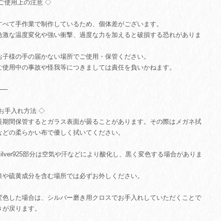
 ご使用上の注意 ◇
すべて手作業で制作しているため、個体差がございます。
急激な温度変化や強い衝撃、過度な力を加えると破損する恐れがありま
。
お子様の手の届かない場所でご使用・保管ください。
ご使用中の事故や怪我等につきましては責任を負いかねます。
⸻
 お手入れ方法 ◇
長期間保管するとガラス表面が曇ることがあります。その際はメガネ拭
などの柔らかい布で優しく拭いてください。
Silver925部分は空気や汗などにより酸化し、黒く変色する場合がありま
。
泉や硫黄成分を含む場所では必ずお外しください。
変色した場合は、シルバー磨き用クロスでお手入れしていただくことで
きが戻ります。