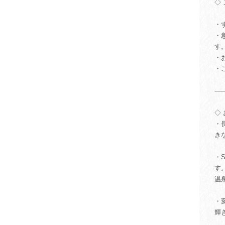
◇
・
・
す
・
・
◇
・
き
・
す
温
・
輝