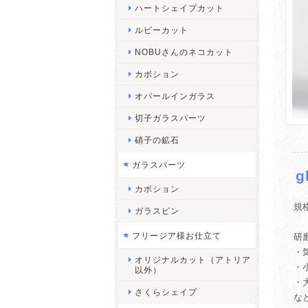
ハートシェイプカット
ルピーカット
NOBUさんのネコカット
カボション
オパールインガラス
切子ガラスパーツ
硝子の鉱石
ガラスパーツ
g
カボション
規
ガラスピン
フリージア様お仕立て
研
・
オリジナルカット（アトリア
・
以外）
・
さくらシェイプ
な