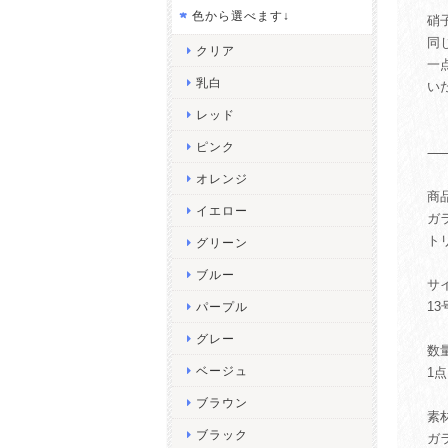
色から選べます↓
硝
同
クリア
一
乳白
い
レッド
ピンク
オレンジ
商
イエロー
ガ
ト
グリーン
ブルー
サ
13
パープル
グレー
数
ベージュ
1点
ブラウン
素
ブラック
ガラ