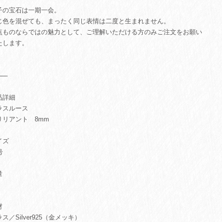
子の宝石は一期一会。
じ色を混ぜても、まったく同じ表情は二度と生まれません。
点ものならではの魅力として、ご理解いただける方のみご注文をお願い
たします。
⸻
品詳細
ラスルース
リリアント 8mm
イズ
号
量
材
ス／Silver925（金メッキ）