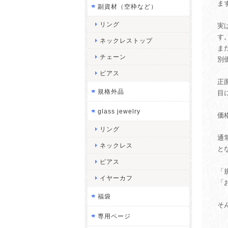
ま
副資材（空枠など）
リング
実
す
ネックレストップ
ま
チェーン
別
ピアス
正
規格外品
目
glass jewelry
価
リング
通
ネックレス
と
ピアス
「
イヤーカフ
「
福袋
そ
専用ページ