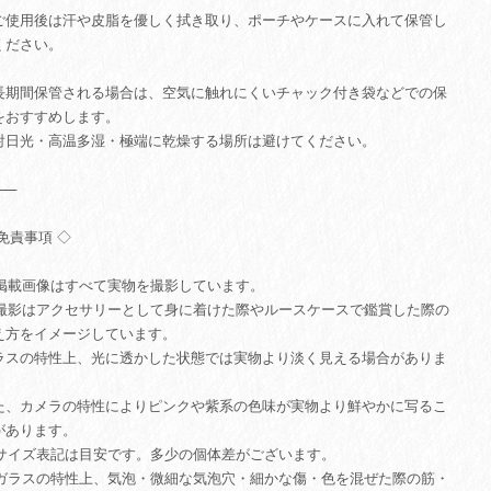
ご使用後は汗や皮脂を優しく拭き取り、ポーチやケースに入れて保管し
ください。
長期間保管される場合は、空気に触れにくいチャック付き袋などでの保
をおすすめします。
射日光・高温多湿・極端に乾燥する場所は避けてください。
⸻
 免責事項 ◇
. 掲載画像はすべて実物を撮影しています。
. 撮影はアクセサリーとして身に着けた際やルースケースで鑑賞した際の
え方をイメージしています。
ラスの特性上、光に透かした状態では実物より淡く見える場合がありま
。
た、カメラの特性によりピンクや紫系の色味が実物より鮮やかに写るこ
があります。
. サイズ表記は目安です。多少の個体差がございます。
. ガラスの特性上、気泡・微細な気泡穴・細かな傷・色を混ぜた際の筋・