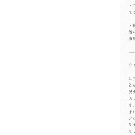
・
て
・
管
直
◇
1
2
見
ガ
す
ま
と
3
4