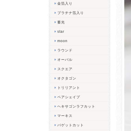
金箔入り
プラチナ箔入り
蓄光
star
moon
ラウンド
オーバル
スクエア
オクタゴン
トリリアント
ペアシェイプ
ヘキサゴンラフカット
マーキス
バゲットカット