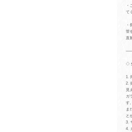
・
て
・
管
直
◇
1
2
見
ガ
す
ま
と
3
4