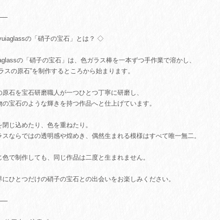
⸻
yuiaglassの「硝子の宝石」とは？ ◇
uiaglassの「硝子の宝石」は、色ガラス棒を一本ずつ手作業で溶かし、
ガラスの原石”を制作するところから始まります。
の原石を宝石研磨職人が一つひとつ丁寧に研磨し、
物の宝石のような輝きを持つ作品へと仕上げています。
を閉じ込めたり、色を重ねたり。
ラスならではの透明感や煌めき、偶然生まれる模様はすべて唯一無二。
じ色で制作しても、同じ作品は二度と生まれません。
界にひとつだけの硝子の宝石との出会いをお楽しみください。
⸻