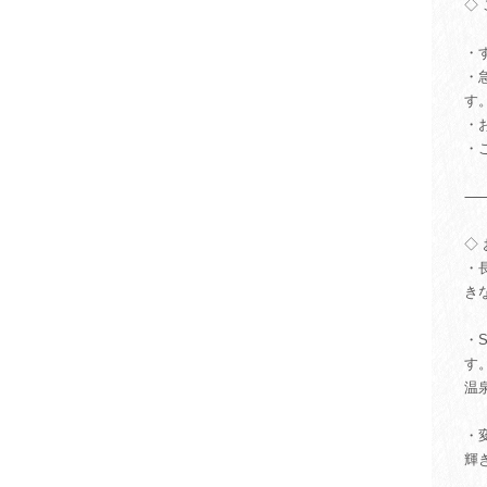
◇
・
・
す
・
・
◇
・
き
・
す
温
・
輝