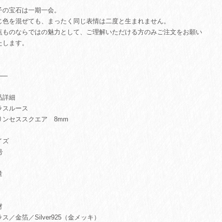
子の宝石は一期一会。
じ色を混ぜても、まったく同じ表情は二度と生まれません。
点ものならではの魅力として、ご理解いただける方のみご注文をお願い
たします。
⸻
品詳細
ラスルース
リンセススクエア 8mm
イズ
号
量
材
ス／金箔／Silver925（金メッキ）