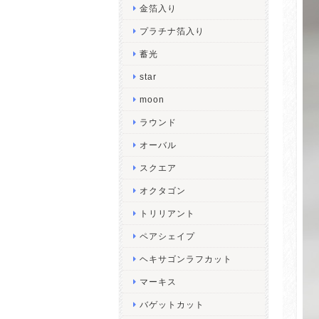
金箔入り
プラチナ箔入り
蓄光
star
moon
ラウンド
オーバル
スクエア
オクタゴン
トリリアント
ペアシェイプ
ヘキサゴンラフカット
マーキス
バゲットカット