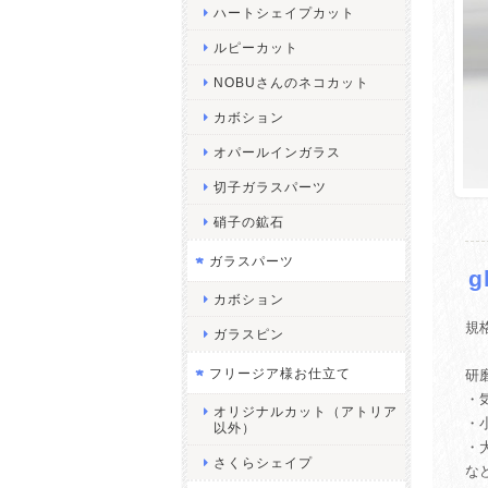
ハートシェイプカット
ルピーカット
NOBUさんのネコカット
カボション
オパールインガラス
切子ガラスパーツ
硝子の鉱石
ガラスパーツ
g
カボション
規
ガラスピン
フリージア様お仕立て
研
・
オリジナルカット（アトリア
・
以外）
・
さくらシェイプ
な