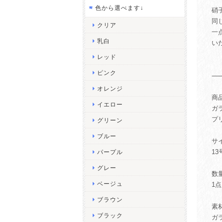
色から選べます↓
硝
同
クリア
一
乳白
い
レッド
ピンク
オレンジ
商
イエロー
ガ
プ
グリーン
ブルー
サ
13
パープル
グレー
数
ベージュ
1点
ブラウン
素
ブラック
ガラ