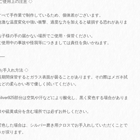
 ご使用上の注意 ◇
すべて手作業で制作しているため、個体差がございます。
急激な温度変化や強い衝撃、過度な力を加えると破損する恐れがありま
。
お子様の手の届かない場所でご使用・保管ください。
ご使用中の事故や怪我等につきましては責任を負いかねます。
⸻
 お手入れ方法 ◇
長期間保管するとガラス表面が曇ることがあります。その際はメガネ拭
などの柔らかい布で優しく拭いてください。
Silver925部分は空気や汗などにより酸化し、黒く変色する場合がありま
。
泉や硫黄成分を含む場所では必ずお外しください。
変色した場合は、シルバー磨き用クロスでお手入れしていただくことで
きが戻ります。