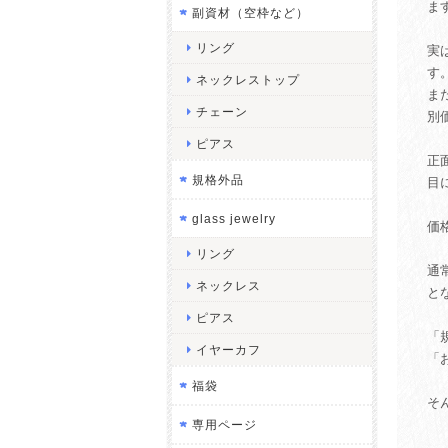
ま
副資材（空枠など）
リング
実
す
ネックレストップ
ま
チェーン
別
ピアス
正
規格外品
目
glass jewelry
価
リング
通
ネックレス
と
ピアス
「
イヤーカフ
「
福袋
そ
専用ページ