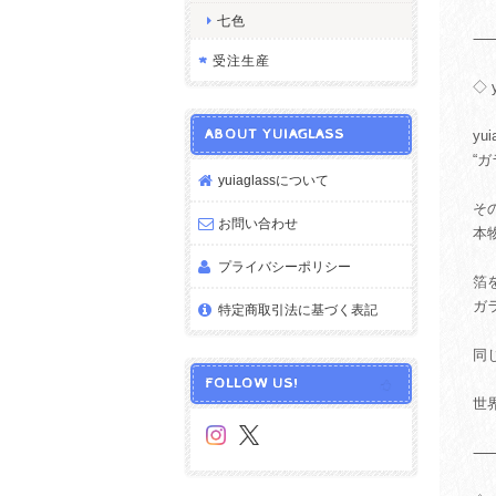
七色
受注生産
◇ 
ABOUT YUIAGLASS
y
“
yuiaglassについて
そ
お問い合わせ
本
プライバシーポリシー
箔
ガ
特定商取引法に基づく表記
同
FOLLOW US!
世