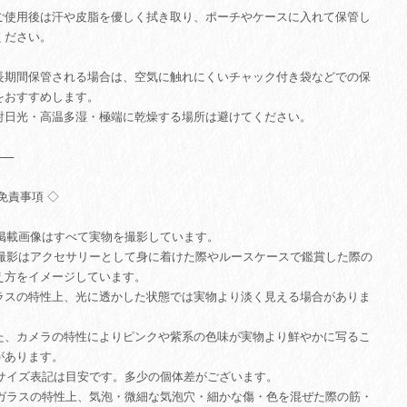
ご使用後は汗や皮脂を優しく拭き取り、ポーチやケースに入れて保管し
ください。
長期間保管される場合は、空気に触れにくいチャック付き袋などでの保
をおすすめします。
射日光・高温多湿・極端に乾燥する場所は避けてください。
⸻
 免責事項 ◇
. 掲載画像はすべて実物を撮影しています。
. 撮影はアクセサリーとして身に着けた際やルースケースで鑑賞した際の
え方をイメージしています。
ラスの特性上、光に透かした状態では実物より淡く見える場合がありま
。
た、カメラの特性によりピンクや紫系の色味が実物より鮮やかに写るこ
があります。
. サイズ表記は目安です。多少の個体差がございます。
. ガラスの特性上、気泡・微細な気泡穴・細かな傷・色を混ぜた際の筋・