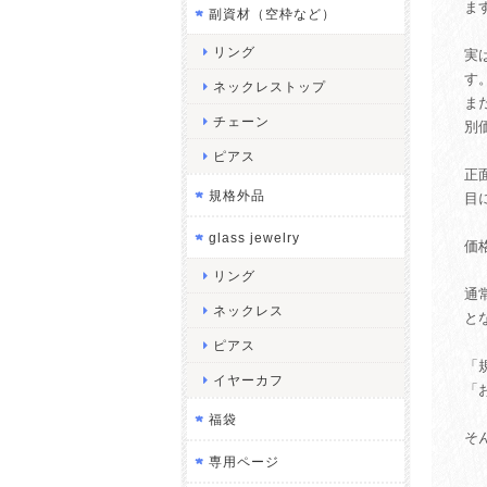
ま
副資材（空枠など）
リング
実
す
ネックレストップ
ま
チェーン
別
ピアス
正
規格外品
目
glass jewelry
価
リング
通
ネックレス
と
ピアス
「
イヤーカフ
「
福袋
そ
専用ページ