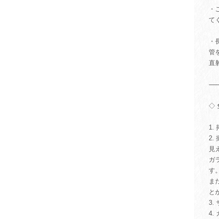
・
て
・
管
直
◇
1
2
見
ガ
す
ま
と
3
4