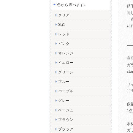
色から選べます↓
硝
同
クリア
一
乳白
い
レッド
ピンク
オレンジ
商
イエロー
ガ
sta
グリーン
ブルー
サ
11
パープル
グレー
数
ベージュ
1点
ブラウン
素
ブラック
ガラ