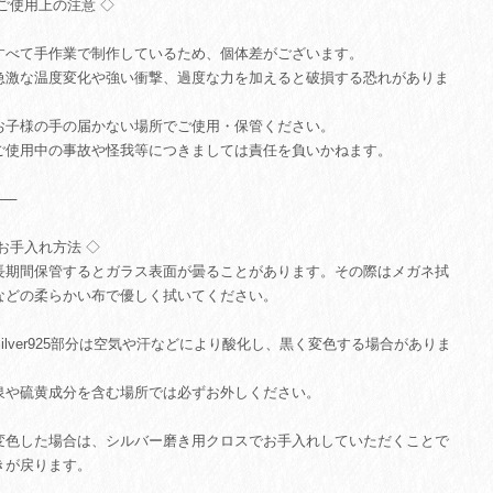
 ご使用上の注意 ◇
すべて手作業で制作しているため、個体差がございます。
急激な温度変化や強い衝撃、過度な力を加えると破損する恐れがありま
。
お子様の手の届かない場所でご使用・保管ください。
ご使用中の事故や怪我等につきましては責任を負いかねます。
⸻
 お手入れ方法 ◇
長期間保管するとガラス表面が曇ることがあります。その際はメガネ拭
などの柔らかい布で優しく拭いてください。
Silver925部分は空気や汗などにより酸化し、黒く変色する場合がありま
。
泉や硫黄成分を含む場所では必ずお外しください。
変色した場合は、シルバー磨き用クロスでお手入れしていただくことで
きが戻ります。