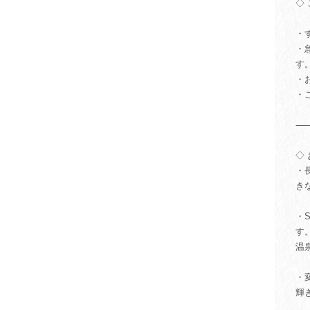
◇
・
・
す
・
・
◇
・
き
・
す
温
・
輝