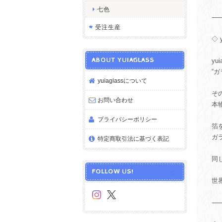
七色
受注生産
◇ 
ABOUT YUIAGLASS
y
“
yuiaglassについて
そ
お問い合わせ
本
プライバシーポリシー
箔
ガ
特定商取引法に基づく表記
同
FOLLOW US!
世