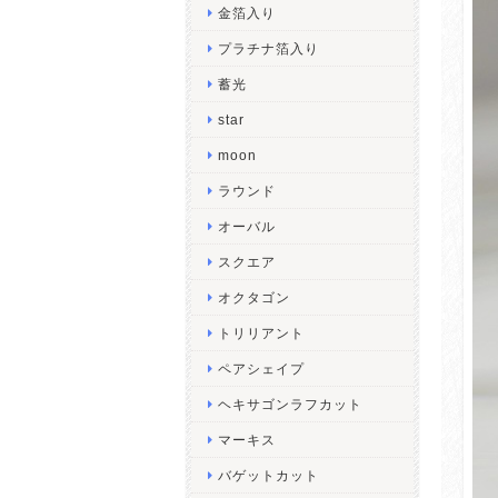
金箔入り
プラチナ箔入り
蓄光
star
moon
ラウンド
オーバル
スクエア
オクタゴン
トリリアント
ペアシェイプ
ヘキサゴンラフカット
マーキス
バゲットカット