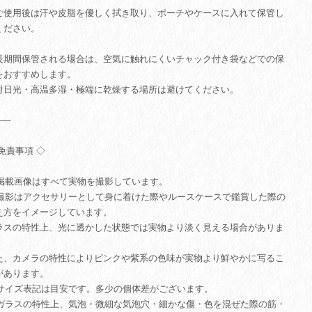
ご使用後は汗や皮脂を優しく拭き取り、ポーチやケースに入れて保管し
ください。
長期間保管される場合は、空気に触れにくいチャック付き袋などでの保
をおすすめします。
射日光・高温多湿・極端に乾燥する場所は避けてください。
⸻
 免責事項 ◇
. 掲載画像はすべて実物を撮影しています。
. 撮影はアクセサリーとして身に着けた際やルースケースで鑑賞した際の
え方をイメージしています。
ラスの特性上、光に透かした状態では実物より淡く見える場合がありま
。
た、カメラの特性によりピンクや紫系の色味が実物より鮮やかに写るこ
があります。
. サイズ表記は目安です。多少の個体差がございます。
. ガラスの特性上、気泡・微細な気泡穴・細かな傷・色を混ぜた際の筋・