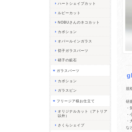
ハートシェイプカット
ルピーカット
NOBUさんのネコカット
カボション
オパールインガラス
切子ガラスパーツ
硝子の鉱石
ガラスパーツ
g
カボション
規
ガラスピン
フリージア様お仕立て
研
・
オリジナルカット（アトリア
・
以外）
・
さくらシェイプ
な