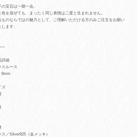
子の宝石は一期一会。
じ色を混ぜても、まったく同じ表情は二度と生まれません。
点ものならではの魅力として、ご理解いただける方のみご注文をお願い
たします。
⸻
品詳細
ラスルース
r 8mm
イズ
号
量
材
ス／Silver925（金メッキ）