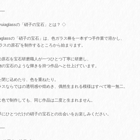
⸻
yuiaglassの「硝子の宝石」とは？ ◇
uiaglassの「硝子の宝石」は、色ガラス棒を一本ずつ手作業で溶かし、
ガラスの原石”を制作するところから始まります。
の原石を宝石研磨職人が一つひとつ丁寧に研磨し、
物の宝石のような輝きを持つ作品へと仕上げています。
を閉じ込めたり、色を重ねたり。
ラスならではの透明感や煌めき、偶然生まれる模様はすべて唯一無二。
じ色で制作しても、同じ作品は二度と生まれません。
界にひとつだけの硝子の宝石との出会いをお楽しみください。
⸻