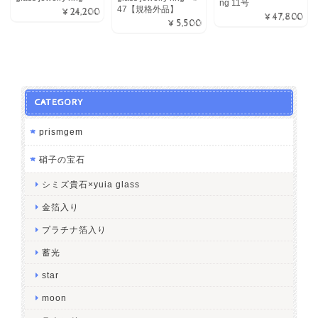
ng 11号
47【規格外品】
¥24,200
¥47,800
¥5,500
CATEGORY
prismgem
硝子の宝石
シミズ貴石×yuia glass
金箔入り
プラチナ箔入り
蓄光
star
moon