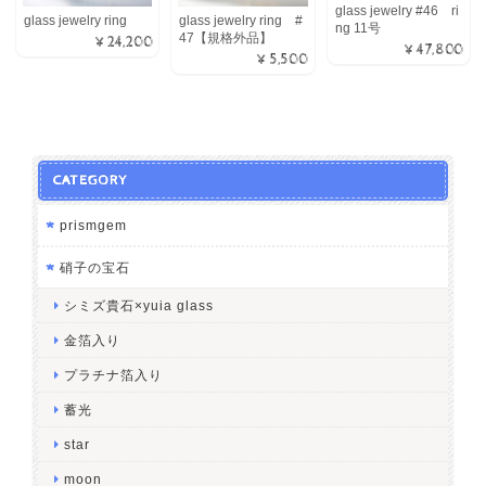
glass jewelry #46 ri
glass jewelry ring
glass jewelry ring #
ng 11号
47【規格外品】
¥24,200
¥47,800
¥5,500
CATEGORY
prismgem
硝子の宝石
シミズ貴石×yuia glass
金箔入り
プラチナ箔入り
蓄光
star
moon