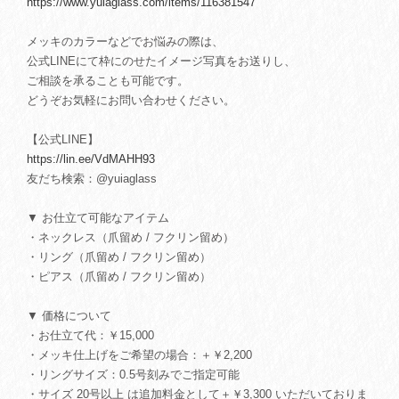
https://www.yuiaglass.com/items/116381547
メッキのカラーなどでお悩みの際は、
公式LINEにて枠にのせたイメージ写真をお送りし、
ご相談を承ることも可能です。
どうぞお気軽にお問い合わせください。
【公式LINE】
https://lin.ee/VdMAHH93
友だち検索：@yuiaglass
▼ お仕立て可能なアイテム
・ネックレス（爪留め / フクリン留め）
・リング（爪留め / フクリン留め）
・ピアス（爪留め / フクリン留め）
▼ 価格について
・お仕立て代：￥15,000
・メッキ仕上げをご希望の場合：＋￥2,200
・リングサイズ：0.5号刻みでご指定可能
・サイズ 20号以上 は追加料金として＋￥3,300 いただいておりま