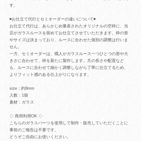
す。
◾️お仕立て代行とセミオーダーの違いについて◾️
お仕立て代行は、あらかじめ量産されたオリジナルの空枠に、当
店がガラスルースを留めてお仕立てさせていただきます。枠の形
やサイズは決まっており、ルースに合わせた個別の調整は行いま
せん。
一方、セミオーダーは、職人がガラスルース一つひとつの形や大
きさに合わせて、枠を新たに製作します。爪の長さや配置など
も、ルースに合わせて細かく調整しながら丁寧に仕立てるため、
よりフィット感のある仕上がりになります。
size：約8mm
入数：1個
素材：ガラス
◇ 商用利用OK ◇
こちらのガラスパーツを使用して制作・販売していただくことに
事前のご報告は不要です。
どうぞご自由にお使いください。