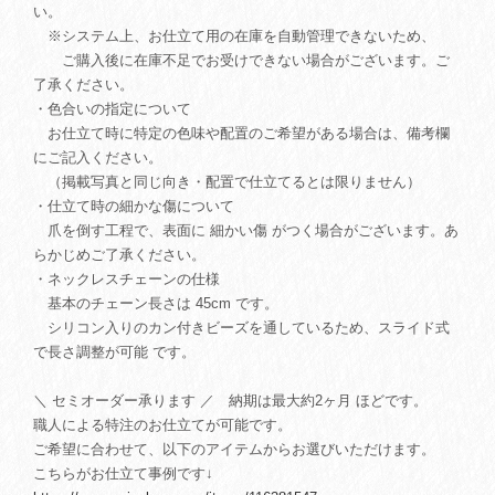
い。
※システム上、お仕立て用の在庫を自動管理できないため、
ご購入後に在庫不足でお受けできない場合がございます。ご
了承ください。
・色合いの指定について
お仕立て時に特定の色味や配置のご希望がある場合は、備考欄
にご記入ください。
（掲載写真と同じ向き・配置で仕立てるとは限りません）
・仕立て時の細かな傷について
爪を倒す工程で、表面に 細かい傷 がつく場合がございます。あ
らかじめご了承ください。
・ネックレスチェーンの仕様
基本のチェーン長さは 45cm です。
シリコン入りのカン付きビーズを通しているため、スライド式
で長さ調整が可能 です。
＼ セミオーダー承ります ／ 納期は最大約2ヶ月 ほどです。
職人による特注のお仕立てが可能です。
ご希望に合わせて、以下のアイテムからお選びいただけます。
こちらがお仕立て事例です↓