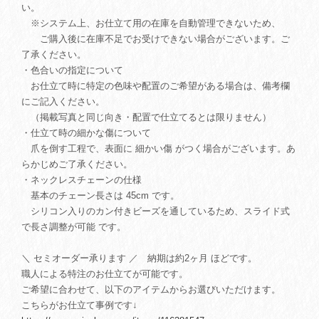
い。
※システム上、お仕立て用の在庫を自動管理できないため、
ご購入後に在庫不足でお受けできない場合がございます。ご
了承ください。
・色合いの指定について
お仕立て時に特定の色味や配置のご希望がある場合は、備考欄
にご記入ください。
（掲載写真と同じ向き・配置で仕立てるとは限りません）
・仕立て時の細かな傷について
爪を倒す工程で、表面に 細かい傷 がつく場合がございます。あ
らかじめご了承ください。
・ネックレスチェーンの仕様
基本のチェーン長さは 45cm です。
シリコン入りのカン付きビーズを通しているため、スライド式
で長さ調整が可能 です。
＼ セミオーダー承ります ／ 納期は約2ヶ月 ほどです。
職人による特注のお仕立てが可能です。
ご希望に合わせて、以下のアイテムからお選びいただけます。
こちらがお仕立て事例です↓