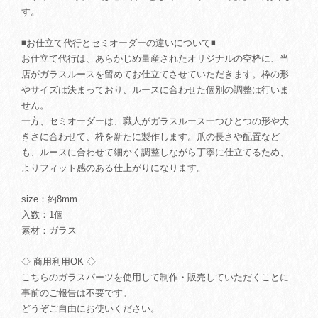
す。
◾️お仕立て代行とセミオーダーの違いについて◾️
お仕立て代行は、あらかじめ量産されたオリジナルの空枠に、当
店がガラスルースを留めてお仕立てさせていただきます。枠の形
やサイズは決まっており、ルースに合わせた個別の調整は行いま
せん。
一方、セミオーダーは、職人がガラスルース一つひとつの形や大
きさに合わせて、枠を新たに製作します。爪の長さや配置など
も、ルースに合わせて細かく調整しながら丁寧に仕立てるため、
よりフィット感のある仕上がりになります。
size：約8mm
入数：1個
素材：ガラス
◇ 商用利用OK ◇
こちらのガラスパーツを使用して制作・販売していただくことに
事前のご報告は不要です。
どうぞご自由にお使いください。