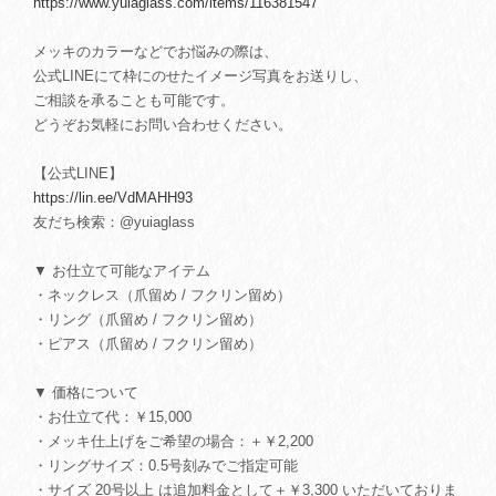
https://www.yuiaglass.com/items/116381547
メッキのカラーなどでお悩みの際は、
公式LINEにて枠にのせたイメージ写真をお送りし、
ご相談を承ることも可能です。
どうぞお気軽にお問い合わせください。
【公式LINE】
https://lin.ee/VdMAHH93
友だち検索：@yuiaglass
▼ お仕立て可能なアイテム
・ネックレス（爪留め / フクリン留め）
・リング（爪留め / フクリン留め）
・ピアス（爪留め / フクリン留め）
▼ 価格について
・お仕立て代：￥15,000
・メッキ仕上げをご希望の場合：＋￥2,200
・リングサイズ：0.5号刻みでご指定可能
・サイズ 20号以上 は追加料金として＋￥3,300 いただいておりま