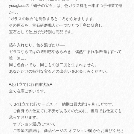
yuiaglassの「硝子の宝石」は、色ガラス棒を一本ずつ手作業で溶
かし、
“ガラスの原石”を制作するところから始まります。
その原石を、宝石研磨職人が一つひとつ丁寧に研磨し、
宝石として仕上げた特別な商品です。
箔を入れたり、色を混ぜたり──
ガラスならではの透明感やきらめき、偶然生まれる表情はすべて
唯一無二。
同じ色合いでも、同じものは二度と生まれません。
あなただけの特別な宝石との出会いをお楽しみください。
◾️お仕立て代行在庫状況◾️
全て在庫ございます。
＼ お仕立て代行サービス ／ 納期は最大約1ヶ月 ほどです。
ご自身での仕立てに不安がある方のために、当店でお仕立ても
承っております。
・オプション選択について
ご希望の詳細は、商品ページの オプション欄 からお選びくださ