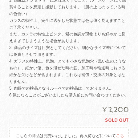
2. 画像はアクセサリーにお仕立てすること、ルースケースにて鑑
賞することを想定し撮影しております。（肌の上にのっている時
の色合い）
ガラスの特性上、完全に透かした状態では色は薄く見えますこと
ご了承ください。
また、カメラの特性上ピンク、紫の色調が現物よりも鮮やかに見
えすぎてしまうような場合があります。
3. 商品のサイズは目安としてください。細かなサイズ差について
は免責とさせて頂きます。
4. ガラスの特性上、気泡、とても小さな気泡穴（黒い点のような
もの）、細かい傷、色を混ぜた時の筋、加工時や輸送時における
細かな欠けなどが含まれます。これらは補償・交換の対象とはな
りません。
5. 肉眼での検品となりルーペでの検品はしておりません。
6.気になることがございましたら購入前にお問い合わせください。
¥2,200
SOLD OUT
こちらの商品は完売いたしました。再入荷などについて
こち