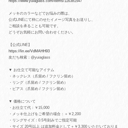
https://www.yuiaglass.com/items/116381547
メッキのカラーなどでお悩みの際は、
公式LINEにて枠にのせたイメージ写真をお送りし、
ご相談を承ることも可能です。
どうぞお気軽にお問い合わせください。
【公式LINE】
https://lin.ee/VdMAHH93
友だち検索：@yuiaglass
▼ お仕立て可能なアイテム
・ネックレス（爪留め / フクリン留め）
・リング（爪留め / フクリン留め）
・ピアス（爪留め / フクリン留め）
▼ 価格について
・お仕立て代：￥15,000
・メッキ仕上げをご希望の場合：＋￥2,200
・リングサイズ：0.5号刻みでご指定可能
・サイズ 20号以上 は追加料金として＋￥3,300 いただいておりま