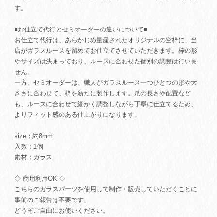
す。
◾️お仕立て代行とセミオーダーの違いについて◾️
お仕立て代行は、あらかじめ量産されたオリジナルの空枠に、当
店がガラスルースを留めてお仕立てさせていただきます。枠の形
やサイズは決まっており、ルースに合わせた個別の調整は行いま
せん。
一方、セミオーダーは、職人がガラスルース一つひとつの形や大
きさに合わせて、枠を新たに製作します。爪の長さや配置など
も、ルースに合わせて細かく調整しながら丁寧に仕立てるため、
よりフィット感のある仕上がりになります。
size：約8mm
入数：1個
素材：ガラス
◇ 商用利用OK ◇
こちらのガラスパーツを使用して制作・販売していただくことに
事前のご報告は不要です。
どうぞご自由にお使いください。