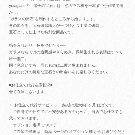
yuiaglassの「硝子の宝石」は、色ガラス棒を一本ずつ手作業で溶
かし、
“ガラスの原石”を制作するところから始まります。
その原石を、宝石研磨職人が一つひとつ丁寧に研磨し、
宝石として仕上げた特別な商品です。
箔を入れたり、色を混ぜたり──
ガラスならではの透明感やきらめき、偶然生まれる表情はすべて
唯一無二。
同じ色合いでも、同じものは二度と生まれません。
あなただけの特別な宝石との出会いをお楽しみください。
◾️お仕立て代行在庫状況◾️
全て在庫ございます。
＼ お仕立て代行サービス ／ 納期は最大約1ヶ月 ほどです。
ご自身での仕立てに不安がある方のために、当店でお仕立ても
承っております。
・オプション選択について
ご希望の詳細は、商品ページの オプション欄 からお選びくださ