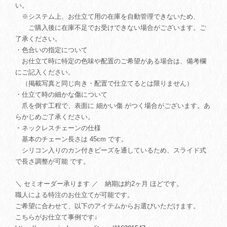
い。
※システム上、お仕立て用の在庫を自動管理できないため、
ご購入後に在庫不足でお受けできない場合がございます。ご
了承ください。
・色合いの指定について
お仕立て時に特定の色味や配置のご希望がある場合は、備考欄
にご記入ください。
（掲載写真と同じ向き・配置で仕立てるとは限りません）
・仕立て時の細かな傷について
爪を倒す工程で、表面に 細かい傷 がつく場合がございます。あ
らかじめご了承ください。
・ネックレスチェーンの仕様
基本のチェーン長さは 45cm です。
シリコン入りのカン付きビーズを通しているため、スライド式
で長さ調整が可能 です。
＼ セミオーダー承ります ／ 納期は約2ヶ月 ほどです。
職人による特注のお仕立てが可能です。
ご希望に合わせて、以下のアイテムからお選びいただけます。
こちらがお仕立て事例です↓