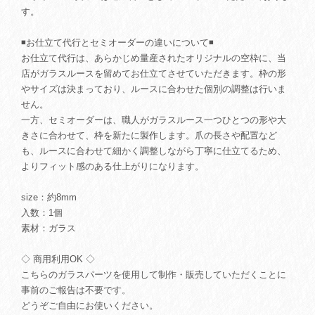
す。
◾️お仕立て代行とセミオーダーの違いについて◾️
お仕立て代行は、あらかじめ量産されたオリジナルの空枠に、当
店がガラスルースを留めてお仕立てさせていただきます。枠の形
やサイズは決まっており、ルースに合わせた個別の調整は行いま
せん。
一方、セミオーダーは、職人がガラスルース一つひとつの形や大
きさに合わせて、枠を新たに製作します。爪の長さや配置など
も、ルースに合わせて細かく調整しながら丁寧に仕立てるため、
よりフィット感のある仕上がりになります。
size：約8mm
入数：1個
素材：ガラス
◇ 商用利用OK ◇
こちらのガラスパーツを使用して制作・販売していただくことに
事前のご報告は不要です。
どうぞご自由にお使いください。