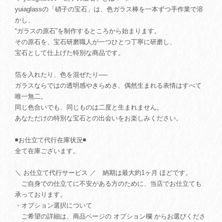
yuiaglassの「硝子の宝石」は、色ガラス棒を一本ずつ手作業で溶
かし、
“ガラスの原石”を制作するところから始まります。
その原石を、宝石研磨職人が一つひとつ丁寧に研磨し、
宝石として仕上げた特別な商品です。
箔を入れたり、色を混ぜたり──
ガラスならではの透明感やきらめき、偶然生まれる表情はすべて
唯一無二。
同じ色合いでも、同じものは二度と生まれません。
あなただけの特別な宝石との出会いをお楽しみください。
◾️お仕立て代行在庫状況◾️
全て在庫ございます。
＼ お仕立て代行サービス ／ 納期は最大約1ヶ月 ほどです。
ご自身での仕立てに不安がある方のために、当店でお仕立ても
承っております。
・オプション選択について
ご希望の詳細は、商品ページの オプション欄 からお選びくださ