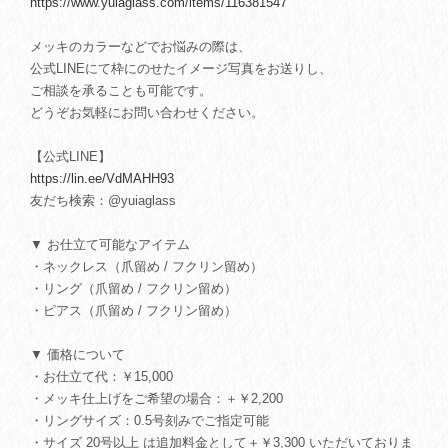
https://www.yuiaglass.com/items/116381547
メッキのカラーなどでお悩みの際は、
公式LINEにて枠にのせたイメージ写真をお送りし、
ご相談を承ることも可能です。
どうぞお気軽にお問い合わせください。
【公式LINE】
https://lin.ee/VdMAHH93
友だち検索：@yuiaglass
▼ お仕立て可能なアイテム
・ネックレス（爪留め / フクリン留め）
・リング（爪留め / フクリン留め）
・ピアス（爪留め / フクリン留め）
▼ 価格について
・お仕立て代：￥15,000
・メッキ仕上げをご希望の場合：＋￥2,200
・リングサイズ：0.5号刻みでご指定可能
・サイズ 20号以上 は追加料金として＋￥3,300 いただいておりま