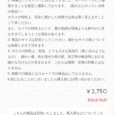
2. 画像はアクセサリーにお仕立てすること、ルースケースにて鑑
賞することを想定し撮影しております。（肌の上にのっている時
の色合い）
ガラスの特性上、完全に透かした状態では色は薄く見えますこと
ご了承ください。
また、カメラの特性上ピンク、紫の色調が現物よりも鮮やかに見
えすぎてしまうような場合があります。
3. 商品のサイズは目安としてください。細かなサイズ差について
は免責とさせて頂きます。
4. ガラスの特性上、気泡、とても小さな気泡穴（黒い点のような
もの）、細かい傷、色を混ぜた時の筋、加工時や輸送時における
細かな欠けなどが含まれます。これらは補償・交換の対象とはな
りません。
5. 肉眼での検品となりルーペでの検品はしておりません。
6.気になることがございましたら購入前にお問い合わせください。
¥2,750
SOLD OUT
こちらの商品は完売いたしました。再入荷などについて
こち