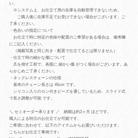
い。
※システム上、お仕立て用の在庫を自動管理できないため、
ご購入後に在庫不足でお受けできない場合がございます。ご
了承ください。
・色合いの指定について
お仕立て時に特定の色味や配置のご希望がある場合は、備考欄
にご記入ください。
（掲載写真と同じ向き・配置で仕立てるとは限りません）
・仕立て時の細かな傷について
爪を倒す工程で、表面に 細かい傷 がつく場合がございます。あ
らかじめご了承ください。
・ネックレスチェーンの仕様
基本のチェーン長さは 45cm です。
シリコン入りのカン付きビーズを通しているため、スライド式
で長さ調整が可能 です。
＼ セミオーダー承ります ／ 納期は約2ヶ月 ほどです。
職人による特注のお仕立てが可能です。
ご希望に合わせて、以下のアイテムからお選びいただけます。
こちらがお仕立て事例です↓