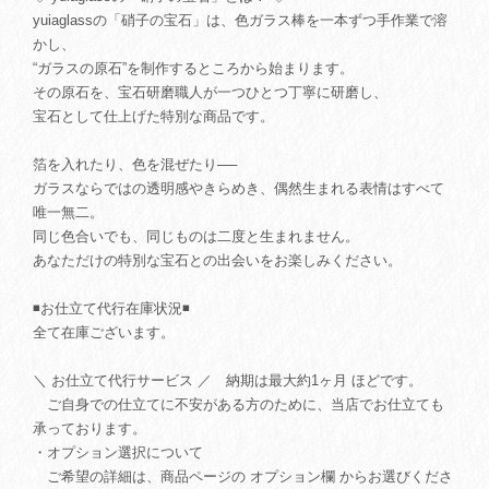
yuiaglassの「硝子の宝石」は、色ガラス棒を一本ずつ手作業で溶
かし、
“ガラスの原石”を制作するところから始まります。
その原石を、宝石研磨職人が一つひとつ丁寧に研磨し、
宝石として仕上げた特別な商品です。
箔を入れたり、色を混ぜたり──
ガラスならではの透明感やきらめき、偶然生まれる表情はすべて
唯一無二。
同じ色合いでも、同じものは二度と生まれません。
あなただけの特別な宝石との出会いをお楽しみください。
◾️お仕立て代行在庫状況◾️
全て在庫ございます。
＼ お仕立て代行サービス ／ 納期は最大約1ヶ月 ほどです。
ご自身での仕立てに不安がある方のために、当店でお仕立ても
承っております。
・オプション選択について
ご希望の詳細は、商品ページの オプション欄 からお選びくださ