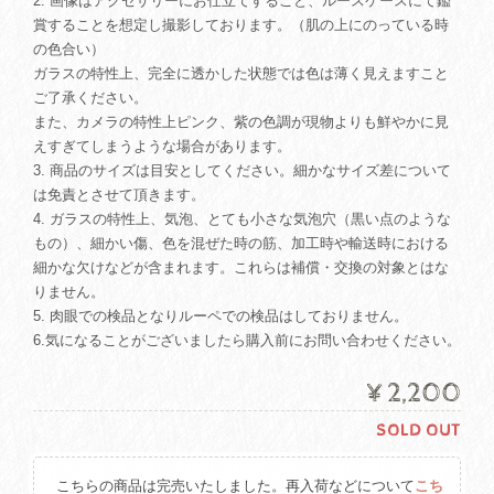
2. 画像はアクセサリーにお仕立てすること、ルースケースにて鑑
賞することを想定し撮影しております。（肌の上にのっている時
の色合い）
ガラスの特性上、完全に透かした状態では色は薄く見えますこと
ご了承ください。
また、カメラの特性上ピンク、紫の色調が現物よりも鮮やかに見
えすぎてしまうような場合があります。
3. 商品のサイズは目安としてください。細かなサイズ差について
は免責とさせて頂きます。
4. ガラスの特性上、気泡、とても小さな気泡穴（黒い点のような
もの）、細かい傷、色を混ぜた時の筋、加工時や輸送時における
細かな欠けなどが含まれます。これらは補償・交換の対象とはな
りません。
5. 肉眼での検品となりルーペでの検品はしておりません。
6.気になることがございましたら購入前にお問い合わせください。
¥2,200
SOLD OUT
こちらの商品は完売いたしました。再入荷などについて
こち