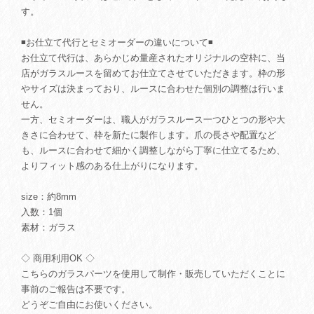
す。
◾️お仕立て代行とセミオーダーの違いについて◾️
お仕立て代行は、あらかじめ量産されたオリジナルの空枠に、当
店がガラスルースを留めてお仕立てさせていただきます。枠の形
やサイズは決まっており、ルースに合わせた個別の調整は行いま
せん。
一方、セミオーダーは、職人がガラスルース一つひとつの形や大
きさに合わせて、枠を新たに製作します。爪の長さや配置など
も、ルースに合わせて細かく調整しながら丁寧に仕立てるため、
よりフィット感のある仕上がりになります。
size：約8mm
入数：1個
素材：ガラス
◇ 商用利用OK ◇
こちらのガラスパーツを使用して制作・販売していただくことに
事前のご報告は不要です。
どうぞご自由にお使いください。