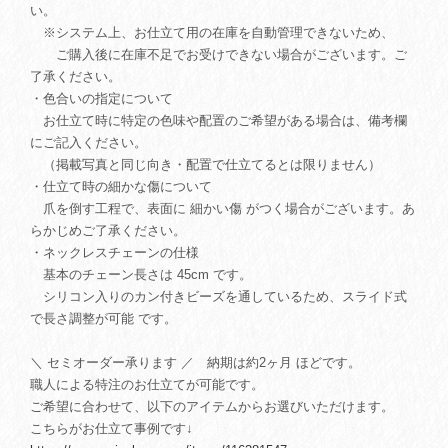
い。
※システム上、お仕立て用の在庫を自動管理できないため、
ご購入後に在庫不足でお受けできない場合がございます。ご
了承ください。
・色合いの指定について
お仕立て時に特定の色味や配置のご希望がある場合は、備考欄
にご記入ください。
（掲載写真と同じ向き・配置で仕立てるとは限りません）
・仕立て時の細かな傷について
爪を倒す工程で、表面に 細かい傷 がつく場合がございます。あ
らかじめご了承ください。
・ネックレスチェーンの仕様
基本のチェーン長さは 45cm です。
シリコン入りのカン付きビーズを通しているため、スライド式
で長さ調整が可能 です。
＼ セミオーダー承ります ／ 納期は約2ヶ月 ほどです。
職人による特注のお仕立てが可能です。
ご希望に合わせて、以下のアイテムからお選びいただけます。
こちらがお仕立て事例です↓