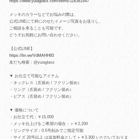
https://www.yuiaglass.com/items/116381547
メッキのカラーなどでお悩みの際は、
公式LINEにて枠にのせたイメージ写真をお送りし、
ご相談を承ることも可能です。
どうぞお気軽にお問い合わせください。
【公式LINE】
https://lin.ee/VdMAHH93
友だち検索：@yuiaglass
▼ お仕立て可能なアイテム
・ネックレス（爪留め / フクリン留め）
・リング（爪留め / フクリン留め）
・ピアス（爪留め / フクリン留め）
▼ 価格について
・お仕立て代：￥15,000
・メッキ仕上げをご希望の場合：＋￥2,200
・リングサイズ：0.5号刻みでご指定可能
・サイズ 20号以上 は追加料金として＋￥3,300 いただいておりま