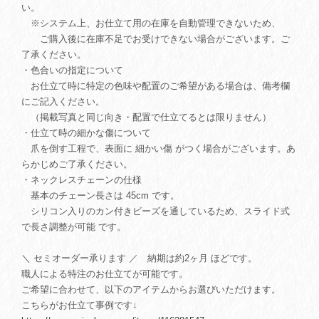
い。
※システム上、お仕立て用の在庫を自動管理できないため、
ご購入後に在庫不足でお受けできない場合がございます。ご
了承ください。
・色合いの指定について
お仕立て時に特定の色味や配置のご希望がある場合は、備考欄
にご記入ください。
（掲載写真と同じ向き・配置で仕立てるとは限りません）
・仕立て時の細かな傷について
爪を倒す工程で、表面に 細かい傷 がつく場合がございます。あ
らかじめご了承ください。
・ネックレスチェーンの仕様
基本のチェーン長さは 45cm です。
シリコン入りのカン付きビーズを通しているため、スライド式
で長さ調整が可能 です。
＼ セミオーダー承ります ／ 納期は約2ヶ月 ほどです。
職人による特注のお仕立てが可能です。
ご希望に合わせて、以下のアイテムからお選びいただけます。
こちらがお仕立て事例です↓