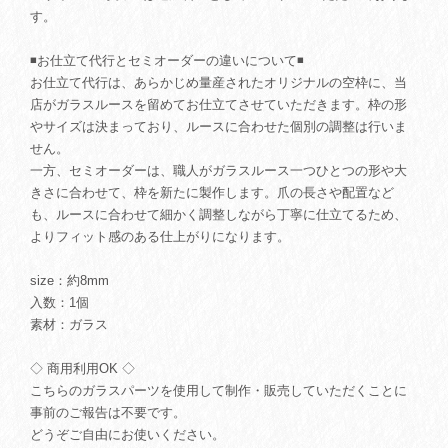
す。
◾️お仕立て代行とセミオーダーの違いについて◾️
お仕立て代行は、あらかじめ量産されたオリジナルの空枠に、当
店がガラスルースを留めてお仕立てさせていただきます。枠の形
やサイズは決まっており、ルースに合わせた個別の調整は行いま
せん。
一方、セミオーダーは、職人がガラスルース一つひとつの形や大
きさに合わせて、枠を新たに製作します。爪の長さや配置など
も、ルースに合わせて細かく調整しながら丁寧に仕立てるため、
よりフィット感のある仕上がりになります。
size：約8mm
入数：1個
素材：ガラス
◇ 商用利用OK ◇
こちらのガラスパーツを使用して制作・販売していただくことに
事前のご報告は不要です。
どうぞご自由にお使いください。