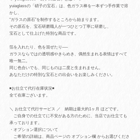
yuiaglassの「硝子の宝石」は、色ガラス棒を一本ずつ手作業で溶
かし、
“ガラスの原石”を制作するところから始まります。
その原石を、宝石研磨職人が一つひとつ丁寧に研磨し、
宝石として仕上げた特別な商品です。
箔を入れたり、色を混ぜたり──
ガラスならではの透明感やきらめき、偶然生まれる表情はすべて
唯一無二。
同じ色合いでも、同じものは二度と生まれません。
あなただけの特別な宝石との出会いをお楽しみください。
◾️お仕立て代行在庫状況◾️
全て在庫ございます。
＼ お仕立て代行サービス ／ 納期は最大約1ヶ月 ほどです。
ご自身での仕立てに不安がある方のために、当店でお仕立ても
承っております。
・オプション選択について
ご希望の詳細は、商品ページの オプション欄 からお選びくださ