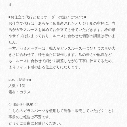
す。
◾️お仕立て代行とセミオーダーの違いについて◾️
お仕立て代行は、あらかじめ量産されたオリジナルの空枠に、当
店がガラスルースを留めてお仕立てさせていただきます。枠の形
やサイズは決まっており、ルースに合わせた個別の調整は行いま
せん。
一方、セミオーダーは、職人がガラスルース一つひとつの形や大
きさに合わせて、枠を新たに製作します。爪の長さや配置など
も、ルースに合わせて細かく調整しながら丁寧に仕立てるため、
よりフィット感のある仕上がりになります。
size：約8mm
入数：1個
素材：ガラス
◇ 商用利用OK ◇
こちらのガラスパーツを使用して制作・販売していただくことに
事前のご報告は不要です。
どうぞご自由にお使いください。