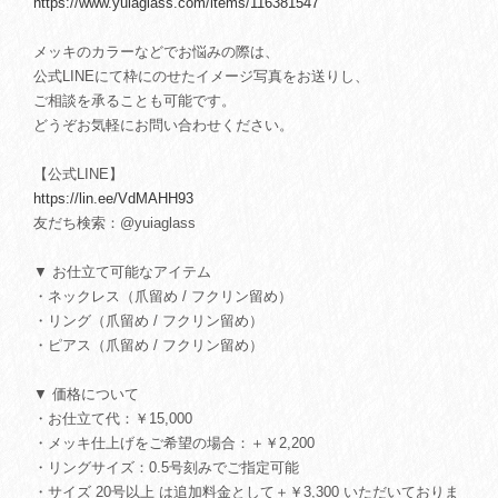
https://www.yuiaglass.com/items/116381547
メッキのカラーなどでお悩みの際は、
公式LINEにて枠にのせたイメージ写真をお送りし、
ご相談を承ることも可能です。
どうぞお気軽にお問い合わせください。
【公式LINE】
https://lin.ee/VdMAHH93
友だち検索：@yuiaglass
▼ お仕立て可能なアイテム
・ネックレス（爪留め / フクリン留め）
・リング（爪留め / フクリン留め）
・ピアス（爪留め / フクリン留め）
▼ 価格について
・お仕立て代：￥15,000
・メッキ仕上げをご希望の場合：＋￥2,200
・リングサイズ：0.5号刻みでご指定可能
・サイズ 20号以上 は追加料金として＋￥3,300 いただいておりま