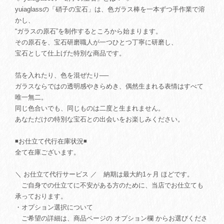
yuiaglassの「硝子の宝石」は、色ガラス棒を一本ずつ手作業で溶
かし、
“ガラスの原石”を制作するところから始まります。
その原石を、宝石研磨職人が一つひとつ丁寧に研磨し、
宝石として仕上げた特別な商品です。
箔を入れたり、色を混ぜたり──
ガラスならではの透明感やきらめき、偶然生まれる表情はすべて
唯一無二。
同じ色合いでも、同じものは二度と生まれません。
あなただけの特別な宝石との出会いをお楽しみください。
◾️お仕立て代行在庫状況◾️
全て在庫ございます。
＼ お仕立て代行サービス ／ 納期は最大約1ヶ月 ほどです。
ご自身での仕立てに不安がある方のために、当店でお仕立ても
承っております。
・オプション選択について
ご希望の詳細は、商品ページの オプション欄 からお選びくださ