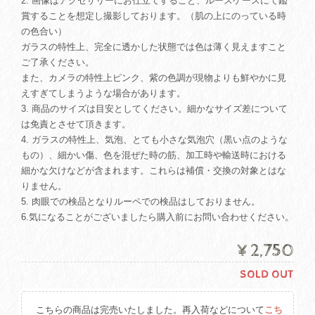
2. 画像はアクセサリーにお仕立てすること、ルースケースにて鑑
賞することを想定し撮影しております。（肌の上にのっている時
の色合い）
ガラスの特性上、完全に透かした状態では色は薄く見えますこと
ご了承ください。
また、カメラの特性上ピンク、紫の色調が現物よりも鮮やかに見
えすぎてしまうような場合があります。
3. 商品のサイズは目安としてください。細かなサイズ差について
は免責とさせて頂きます。
4. ガラスの特性上、気泡、とても小さな気泡穴（黒い点のような
もの）、細かい傷、色を混ぜた時の筋、加工時や輸送時における
細かな欠けなどが含まれます。これらは補償・交換の対象とはな
りません。
5. 肉眼での検品となりルーペでの検品はしておりません。
6.気になることがございましたら購入前にお問い合わせください。
¥2,750
SOLD OUT
こちらの商品は完売いたしました。再入荷などについて
こち