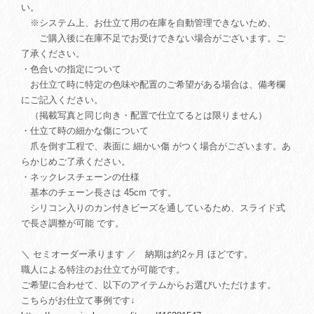
い。
※システム上、お仕立て用の在庫を自動管理できないため、
ご購入後に在庫不足でお受けできない場合がございます。ご
了承ください。
・色合いの指定について
お仕立て時に特定の色味や配置のご希望がある場合は、備考欄
にご記入ください。
（掲載写真と同じ向き・配置で仕立てるとは限りません）
・仕立て時の細かな傷について
爪を倒す工程で、表面に 細かい傷 がつく場合がございます。あ
らかじめご了承ください。
・ネックレスチェーンの仕様
基本のチェーン長さは 45cm です。
シリコン入りのカン付きビーズを通しているため、スライド式
で長さ調整が可能 です。
＼ セミオーダー承ります ／ 納期は約2ヶ月 ほどです。
職人による特注のお仕立てが可能です。
ご希望に合わせて、以下のアイテムからお選びいただけます。
こちらがお仕立て事例です↓